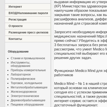
выдавая информацию из утвер
(КР) Министерства здравоохран
Интернет
наилучшим образом показывает
ВХОД/Напоминание пароля
закрывая такие вопросы, как в
расшифровка анализов, диффер
Регистрация
назначений для страховой комп
О проекте
Запросите необходимую информ
Размещение пресс-релизов
медицинских назначений https:/
Контакты
прямо сейчас! Убедитесь в эф
3 бесплатных запроса без реги
рассмотрим, что умеет Medico 
Оборудование
специальностей выбирают его в
решения других задач.
Станки и промышленное
Инструменты,
оборудование
Приборы измерительные
Функционал Medico Mind для 
Лабораторное
работников
Полиграфическое
Торговое, холодильное
Medico Mind – № 1 в нашей стр
Металлообрабатывающее
который основан на клиническ
Железнодорожное
сегодня его с успехом применя
Электротехническое
специальностей, а также руков
Деревообрабатывающее
интернет-сервис остается эфф
Пищевое оборудование
достаточный функционал: