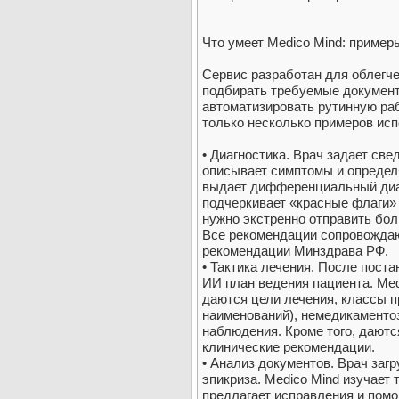
Что умеет Medico Mind: пример
Сервис разработан для облегче
подбирать требуемые документ
автоматизировать рутинную раб
только несколько примеров исп
• Диагностика. Врач задает свед
описывает симптомы и определя
выдает дифференциальный диаг
подчеркивает «красные флаги» 
нужно экстренно отправить бол
Все рекомендации сопровождаю
рекомендации Минздрава РФ.
• Тактика лечения. После поста
ИИ план ведения пациента. Med
даются цели лечения, классы п
наименований), немедикаменто
наблюдения. Кроме того, даютс
клинические рекомендации.
• Анализ документов. Врач заг
эпикриза. Medico Mind изучает 
предлагает исправления и пом