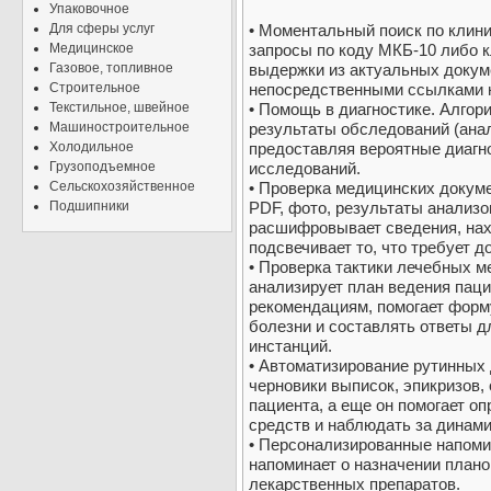
Упаковочное
Для сферы услуг
• Моментальный поиск по клин
Медицинское
запросы по коду МКБ-10 либо 
Газовое, топливное
выдержки из актуальных докум
Строительное
непосредственными ссылками н
Текстильное, швейное
• Помощь в диагностике. Алгор
Машиностроительное
результаты обследований (анал
Холодильное
предоставляя вероятные диагн
Грузоподъемное
исследований.
Сельскохозяйственное
• Проверка медицинских докум
Подшипники
PDF, фото, результаты анализо
расшифровывает сведения, нах
подсвечивает то, что требует 
• Проверка тактики лечебных м
анализирует план ведения паци
рекомендациям, помогает форм
болезни и составлять ответы 
инстанций.
• Автоматизирование рутинных 
черновики выписок, эпикризов,
пациента, а еще он помогает о
средств и наблюдать за динами
• Персонализированные напоми
напоминает о назначении план
лекарственных препаратов.