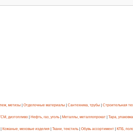
епеж, метизы
|
Отделочные материалы
|
Сантехника, трубы
|
Строительная те
ГСМ, дизтопливо
|
Нефть, газ, уголь
|
Металлы, металлопрокат
|
Тара, упаковка
|
Кожаные, меховые изделия
|
Ткани, текстиль
|
Обувь ассортимент
|
КПБ, пол