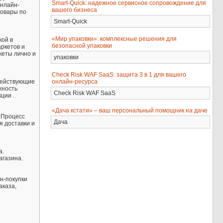
Smart-Quick: надежное сервисное сопровождение для
онлайн-
вашего бизнеса
товары по
Smart-Quick
«Мир упаковки»: комплексные решения для
кой в
безопасной упаковки
аркетов и
кеты лично и
упаковки
Check Risk WAF SaaS: защита 3 в 1 для вашего
онлайн-ресурса
 действующие
жность
Check Risk WAF SaaS
ции .
«Дача кстати» – ваш персональный помощник на даче
 Процесс
Дача
я доставки и
а.
агазина.
н-покупки
аказа,