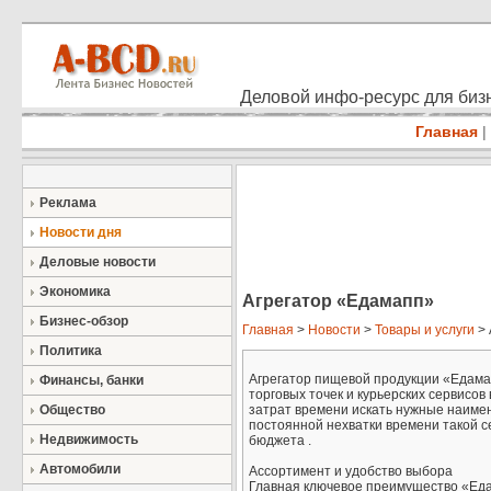
Деловой инфо-ресурс для бизн
Главная
|
Реклама
Новости дня
Деловые новости
Экономика
Агрегатор «Едамапп»
Бизнес-обзор
Главная
>
Новости
>
Товары и услуги
> 
Политика
Агрегатор пищевой продукции «Едам
Финансы, банки
торговых точек и курьерских сервис
Общество
затрат времени искать нужные наимено
постоянной нехватки времени такой 
Недвижимость
бюджета .
Автомобили
Ассортимент и удобство выбора
Главная ключевое преимущество «Еда