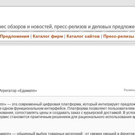
ес обзоров и новостей, пресс-релизов и деловых предлож
Предложения
|
Каталог фирм
|
Каталог сайтов
|
Пресс-релизы
Размещ
Агрегатор «Едамапп»
апп» — это современный цифровая платформа, который интегрирует предло
ов в одном функциональном интерфейсе. Платформа позволяет пользователям
вания, сопоставлять цены и создавать заказ с курьерской доставкой. В усло
сервис становится практичным решением для рационального использования 
мапп» — обширный выбор товарных категорий : от свежих овощей и фруктов