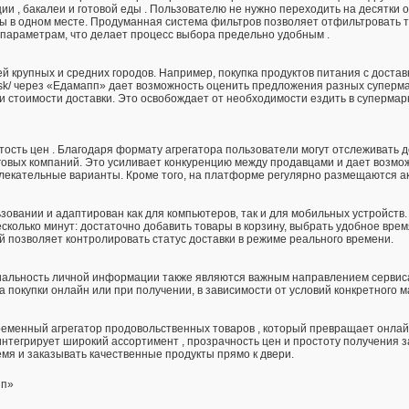
ии , бакалеи и готовой еды . Пользователю не нужно переходить на десятки 
 в одном месте. Продуманная система фильтров позволяет отфильтровать 
м параметрам, что делает процесс выбора предельно удобным .
й крупных и средних городов. Например, покупка продуктов питания с достав
evsk/ через «Едамапп» дает возможность оценить предложения разных суперм
и стоимости доставки. Это освобождает от необходимости ездить в супермар
тость цен . Благодаря формату агрегатора пользователи могут отслеживать
говых компаний. Это усиливает конкуренцию между продавцами и дает возмо
лекательные варианты. Кроме того, на платформе регулярно размещаются ак
овании и адаптирован как для компьютеров, так и для мобильных устройств.
сколько минут: достаточно добавить товары в корзину, выбрать удобное врем
 позволяет контролировать статус доставки в режиме реального времени.
иальность личной информации также являются важным направлением сервис
 покупки онлайн или при получении, в зависимости от условий конкретного м
ременный агрегатор продовольственных товаров , который превращает онлай
тегрирует широкий ассортимент , прозрачность цен и простоту получения з
мя и заказывать качественные продукты прямо к двери.
пп»