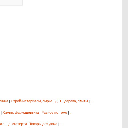
хника
|
Строй-материалы, сырье
|
ДСП, дерево, плиты
|
...
|
Химия, фармацевтика
|
Разное по теме
|
...
отенца, скатерти
|
Товары для дома
|
...