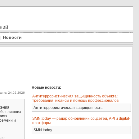
ений
|
Новости
Новые новости:
ено: 24.02.2026
Антитеррористическая защищенность объекта:
требования, нюансы и помощь профессионалов
жения
Антитеррористическая защищенность
 без лишних
виях
SMN.today — радар обновлений соцсетей, API и digital-
времени и
платформ
SMN.today
 до