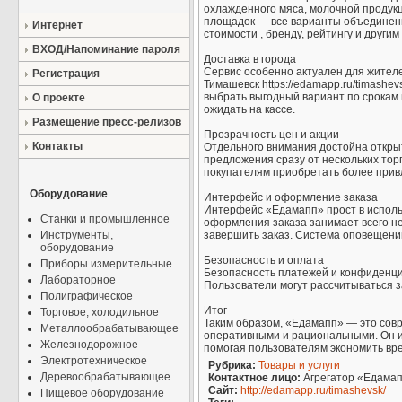
охлажденного мяса, молочной продукц
площадок — все варианты объединены
Интернет
стоимости , бренду, рейтингу и други
ВХОД/Напоминание пароля
Доставка в города
Сервис особенно актуален для жителе
Регистрация
Тимашевск https://edamapp.ru/timash
выбрать выгодный вариант по срокам 
О проекте
ожидать на кассе.
Размещение пресс-релизов
Прозрачность цен и акции
Контакты
Отдельного внимания достойна откры
предложения сразу от нескольких тор
покупателям приобретать более прив
Оборудование
Интерфейс и оформление заказа
Интерфейс «Едамапп» прост в использ
Станки и промышленное
оформления заказа занимает всего не
Инструменты,
завершить заказ. Система оповещений
оборудование
Безопасность и оплата
Приборы измерительные
Безопасность платежей и конфиденц
Лабораторное
Пользователи могут рассчитываться за
Полиграфическое
Итог
Торговое, холодильное
Таким образом, «Едамапп» — это сов
Металлообрабатывающее
оперативными и рациональными. Он ин
Железнодорожное
помогая пользователям экономить вре
Электротехническое
Рубрика:
Товары и услуги
Деревообрабатывающее
Контактное лицо:
Агрегатор «Едама
Сайт:
http://edamapp.ru/timashevsk/
Пищевое оборудование