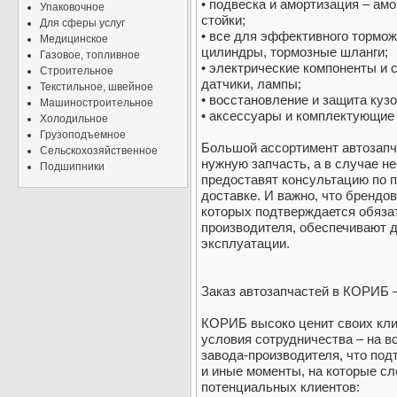
• подвеска и амортизация – ам
Упаковочное
стойки;
Для сферы услуг
• все для эффективного тормож
Медицинское
цилиндры, тормозные шланги;
Газовое, топливное
• электрические компоненты и 
Строительное
датчики, лампы;
Текстильное, швейное
• восстановление и защита кузо
Машиностроительное
• аксессуары и комплектующие 
Холодильное
Грузоподъемное
Большой ассортимент автозапч
Сельскохозяйственное
нужную запчасть, а в случае 
Подшипники
предоставят консультацию по п
доставке. И важно, что брендо
которых подтверждается обяза
производителя, обеспечивают 
эксплуатации.
Заказ автозапчастей в КОРИБ 
КОРИБ высоко ценит своих кли
условия сотрудничества – на в
завода-производителя, что под
и иные моменты, на которые сл
потенциальных клиентов: