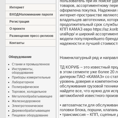
пользователь при их поиске уд
товаров, ассортиментному пере
Интернет
оформлена покупка. Надежная 
ВХОД/Напоминание пароля
интернет-пространстве являю
владельцев автотехники, кото
Регистрация
продолжительный срок службы 
О проекте
КПП КАМАЗ евро https://az.korib
ural/kpp/ и широкий ассортиме
Размещение пресс-релизов
модели популярнейшего бренда 
Контакты
надежности и лучшей стоимост
Оборудование
Номенклатурный ряд и направ
Станки и промышленное
ТД КОРИБ – это известный про
Инструменты,
в этом сегменте уже более 20 
оборудование
дилером ПАО «КАМАЗ» со стату
Приборы измерительные
уровень доверия и компетентно
Лабораторное
обслуживания грузовой техники
Полиграфическое
найдете все, что нужно для ис
Торговое, холодильное
автомобилей известного произв
Металлообрабатывающее
Железнодорожное
• автозапчасти для обслуживани
Электротехническое
головки блока, поршни, клапан
Деревообрабатывающее
• трансмиссия – КПП, сцепные 
Пищевое оборудование