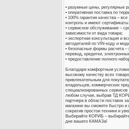
• разумные цены, регулярные р
• оперативная поставка по терр
• 100% гарантия качества – вс
контроль и имеют сертификаты 
• сервисное обслуживание – сро
зависимости от вида товара;
• экспертная консультация и в
автодеталей по VIN-коду и мо
• безопасные формы расчета –
перевод, кредитки, электронны
• предоставление полного набо
Благодаря комфортным услови
высокому качеству всех товаро
привлекательным для покупател
владельцев, коммерческих пред
специализированных сервисов и
любом случае, выбрав ТД КОРИ
партнера в области поставок за
магазине вы сможете быстро и 
сократив простои техники и ув
Выбирайте КОРИБ – выбирайте
дне вашего КАМАЗа!