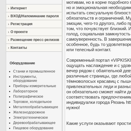
мотивам, но в корне подобного
но и эмоциональная необходимо
Интернет
испытать сексуальную близост
ВХОД/Напоминание пароля
обязательств и ограничений. 
эмоции, чего-то другого, либо 
Регистрация
том, что почувствует близкий.
О проекте
голод, социальная замкнутость
самоуверенность. В завершении
Размещение пресс-релизов
особенное, будь то удовлетвор
Контакты
или телесный контакт.
Современный портал «VIPKISKI»
Оборудование
ощущать наслаждение и с удов
вечер рядом с обаятельной де
Станки и промышленное
различные страницы, где любо
Инструменты,
оборудование
тёмноволосых красавиц с пыш
Приборы измерительные
привлекательных леди и разных
Лабораторное
он обязательно сможет найти д
Полиграфическое
соответствовать предпочтениям
Торговое, холодильное
индивидуалки города Рязань http
Металлообрабатывающее
нужно!
Железнодорожное
Электротехническое
Деревообрабатывающее
Какие услуги оказывают прости
Пищевое оборудование