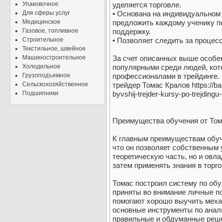
Упаковочное
уделяется торговле.
Для сферы услуг
• Основана на индивидуальном 
Медицинское
предложить каждому ученику п
Газовое, топливное
поддержку.
Строительное
• Позволяет следить за процесс
Текстильное, швейное
Машиностроительное
За счет описанных выше особе
Холодильное
популярными среди людей, кот
Грузоподъемное
профессионалами в трейдинге. 
Сельскохозяйственное
трейдер Томас Кралов https://ba
Подшипники
byvshij-trejder-kursy-po-trejding
Преимущества обучения от То
К главным преимуществам обуч
что он позволяет собственным 
теоретическую часть, но и овл
затем применять знания в торго
Томас построил систему по об
приняты во внимание личные п
помогают хорошо выучить меха
основные инструменты по анал
правильные и обдуманные реш