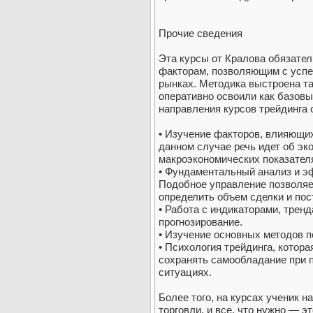
Прочие сведения
Эта курсы от Кралова обязател
факторам, позволяющим с успе
рынках. Методика выстроена т
оперативно освоили как базовы
направления курсов трейдинга
• Изучение факторов, влияющих
данном случае речь идет об эк
макроэкономических показателя
• Фундаментальный анализ и э
Подобное управление позволяе
определить объем сделки и по
• Работа с индикаторами, тренд
прогнозирование.
• Изучение основных методов п
• Психология трейдинга, котор
сохранять самообладание при 
ситуациях.
Более того, на курсах ученик н
торговли, и все, что нужно — э