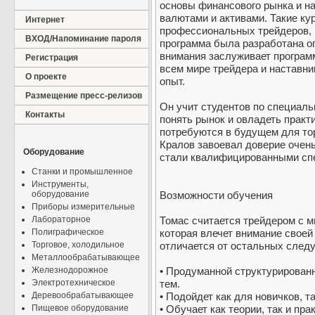
основы финансового рынка и н
валютами и активами. Такие к
Интернет
профессиональных трейдеров, 
ВХОД/Напоминание пароля
программа была разработана 
внимания заслуживает программ
Регистрация
всем мире трейдера и наставник
О проекте
опыт.
Размещение пресс-релизов
Он учит студентов по специаль
Контакты
понять рынок и овладеть практ
потребуются в будущем для тор
Кралов завоевал доверие очень
Оборудование
стали квалифицированными сп
Станки и промышленное
Инструменты,
оборудование
Возможности обучения
Приборы измерительные
Лабораторное
Томас считается трейдером с м
Полиграфическое
которая влечет внимание своей
Торговое, холодильное
отличается от остальных след
Металлообрабатывающее
Железнодорожное
• Продуманной структурирован
Электротехническое
тем.
Деревообрабатывающее
• Подойдет как для новичков, т
Пищевое оборудование
• Обучает как теории, так и пра