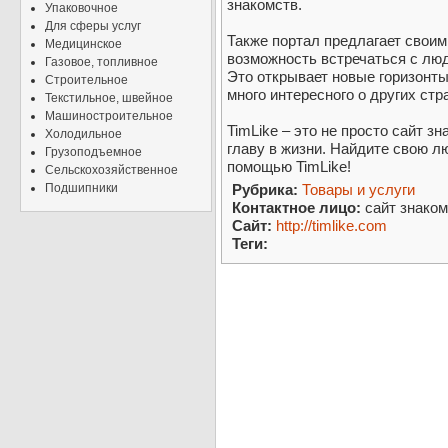
знакомств.
Упаковочное
Для сферы услуг
Также портал предлагает свои
Медицинское
возможность встречаться с люд
Газовое, топливное
Это открывает новые горизонты
Строительное
много интересного о других стр
Текстильное, швейное
Машиностроительное
TimLike – это не просто сайт з
Холодильное
главу в жизни. Найдите свою л
Грузоподъемное
помощью TimLike!
Сельскохозяйственное
Подшипники
Рубрика:
Товары и услуги
Контактное лицо:
сайт знаком
Сайт:
http://timlike.com
Теги: