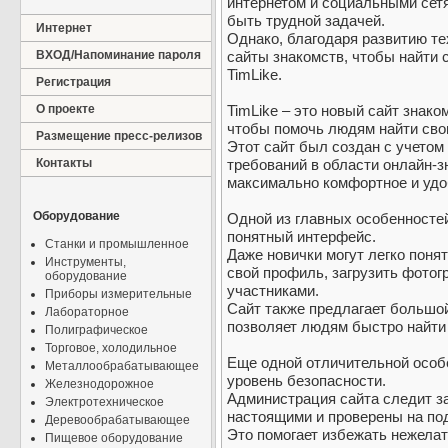
интернетом и социальными сет
быть трудной задачей.
Интернет
Однако, благодаря развитию т
ВХОД/Напоминание пароля
сайты знакомств, чтобы найти с
TimLike.
Регистрация
О проекте
TimLike – это новый сайт знако
чтобы помочь людям найти сво
Размещение пресс-релизов
Этот сайт был создан с учетом
Контакты
требований в области онлайн-з
максимально комфортное и удо
Оборудование
Одной из главных особенностей
понятный интерфейс.
Станки и промышленное
Даже новички могут легко понят
Инструменты,
свой профиль, загрузить фотог
оборудование
участниками.
Приборы измерительные
Сайт также предлагает большой
Лабораторное
позволяет людям быстро найти
Полиграфическое
Торговое, холодильное
Еще одной отличительной особ
Металлообрабатывающее
уровень безопасности.
Железнодорожное
Администрация сайта следит з
Электротехническое
настоящими и проверены на по
Деревообрабатывающее
Это помогает избежать нежела
Пищевое оборудование