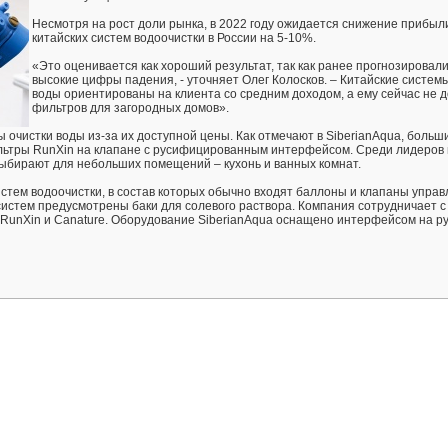
Несмотря на рост доли рынка, в 2022 году ожидается снижение прибыл
китайских систем водоочистки в России на 5-10%.
«Это оценивается как хороший результат, так как ранее прогнозировал
высокие цифры падения, - уточняет Олег Колосков. – Китайские систем
воды ориентированы на клиента со средним доходом, а ему сейчас не д
фильтров для загородных домов».
 очистки воды из-за их доступной цены. Как отмечают в SiberianAqua, больш
льтры RunXin на клапане с русифицированным интерфейсом. Среди лидеров
выбирают для небольших помещений – кухонь и ванных комнат.
стем водоочистки, в состав которых обычно входят баллоны и клапаны упра
систем предусмотрены баки для солевого раствора. Компания сотрудничает 
 RunXin и Canature. Оборудование SiberianAqua оснащено интерфейсом на р