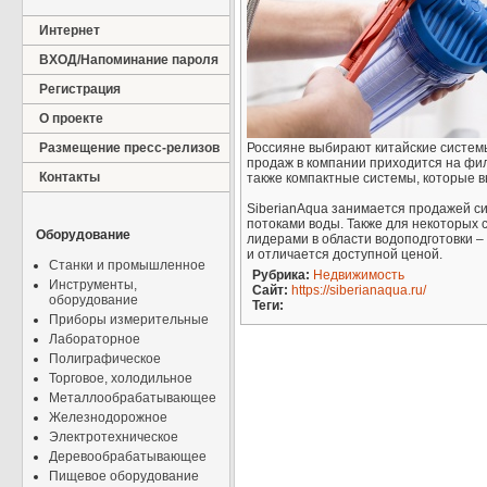
Интернет
ВХОД/Напоминание пароля
Регистрация
О проекте
Размещение пресс-релизов
Россияне выбирают китайские системы
продаж в компании приходится на фи
Контакты
также компактные системы, которые 
SiberianAqua занимается продажей си
потоками воды. Также для некоторых 
Оборудование
лидерами в области водоподготовки –
и отличается доступной ценой.
Станки и промышленное
Рубрика:
Недвижимость
Инструменты,
Сайт:
https://siberianaqua.ru/
оборудование
Теги:
Приборы измерительные
Лабораторное
Полиграфическое
Торговое, холодильное
Металлообрабатывающее
Железнодорожное
Электротехническое
Деревообрабатывающее
Пищевое оборудование