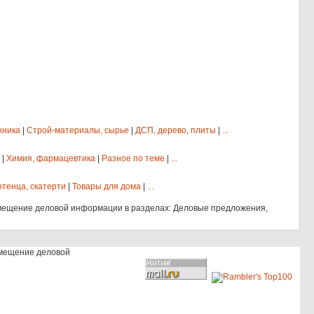
хника
|
Строй-материалы, сырье
|
ДСП, дерево, плиты
|
...
|
Химия, фармацевтика
|
Разное по теме
|
...
отенца, скатерти
|
Товары для дома
|
...
мещение деловой информации в разделах: Деловые предложения,
змещение деловой