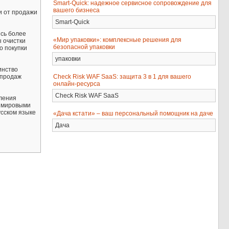
Smart-Quick: надежное сервисное сопровождение для
вашего бизнеса
и от продажи
Smart-Quick
ись более
«Мир упаковки»: комплексные решения для
ы очистки
безопасной упаковки
о покупки
упаковки
инство
Check Risk WAF SaaS: защита 3 в 1 для вашего
 продаж
онлайн-ресурса
Check Risk WAF SaaS
вления
с мировыми
усском языке
«Дача кстати» – ваш персональный помощник на даче
Дача