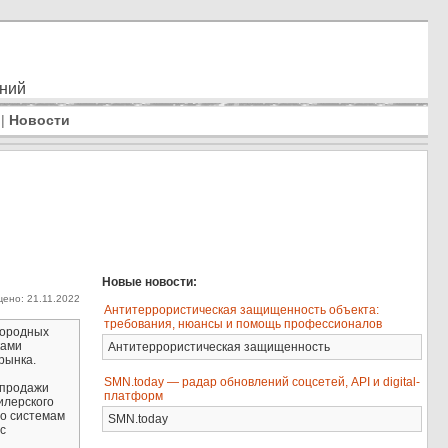
ений
|
Новости
Новые новости:
ено: 21.11.2022
Антитеррористическая защищенность объекта:
требования, нюансы и помощь профессионалов
городных
ками
Антитеррористическая защищенность
рынка.
SMN.today — радар обновлений соцсетей, API и digital-
 продажи
платформ
илерского
бо системам
SMN.today
с