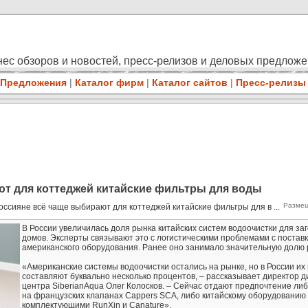
ес обзоров и новостей, пресс-релизов и деловых предлож
Предложения
|
Каталог фирм
|
Каталог сайтов
|
Пресс-релизы
т для коттеджей китайские фильтры для воды
Размещ
оссияне всё чаще выбирают для коттеджей китайские фильтры для в ...
В России увеличилась доля рынка китайских систем водоочистки для за
домов. Эксперты связывают это с логистическими проблемами с постав
американского оборудования. Ранее оно занимало значительную долю 
«Американские системы водоочистки остались на рынке, но в России их
составляют буквально несколько процентов, – рассказывает директор д
центра SiberianAqua Олег Колосков. – Сейчас отдают предпочтение ли
на французских клапанах Cappers SCA, либо китайскому оборудованию 
комплектующими RunXin и Canature».