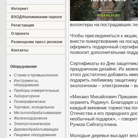
Интернет
ВХОД/Напоминание пароля
волонтеры на пострадавших ле
Регистрация
О проекте
Чтобы присоединиться к акции,
внести пожертвование на посад
Размещение пресс-релизов
оформить подарочный сертифи
Контакты
позволит дополнительная подде
Сертификаты ко Дню защитник
Оборудование
праздничном дизайне. Их можно
этого достаточно добавить име
Станки и промышленное
подарить любимому защитнику 
Инструменты,
оборудование
экологичном – электронном – в
Приборы измерительные
Лабораторное
«Михаил Михайлович Пришвин с
Полиграфическое
охранять Родину». Благодаря с
Торговое, холодильное
каждый виновник торжества по
Металлообрабатывающее
Отечества и его природного до
Железнодорожное
необычный подарок», – говорит
Электротехническое
Руниза Сибгатуллина.
Деревообрабатывающее
Пищевое оборудование
Молодые деревья высадят вес