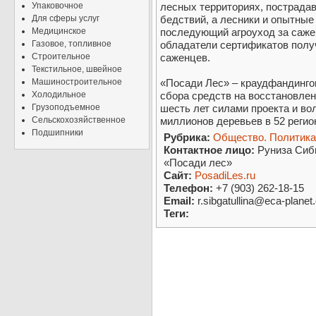
Упаковочное
лесных территориях, пострадав
Для сферы услуг
бедствий, а лесники и опытны
Медицинское
последующий агроуход за саже
Газовое, топливное
обладатели сертификатов пол
Строительное
саженцев.
Текстильное, швейное
Машиностроительное
«Посади Лес» – краудфандинг
Холодильное
сбора средств на восстановлен
Грузоподъемное
шесть лет силами проекта и во
Сельскохозяйственное
миллионов деревьев в 52 регио
Подшипники
Рубрика:
Общество. Политика
Контактное лицо:
Руниза Сибг
«Посади лес»
Сайт:
PosadiLes.ru
Телефон:
+7 (903) 262-18-15
Email:
r.sibgatullina@eca-plane
Теги: