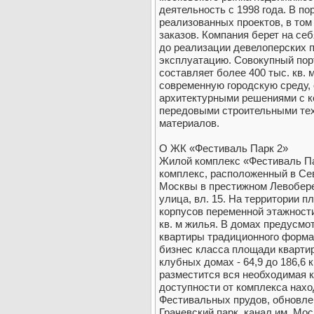
деятельность с 1998 года. В п
реализованных проектов, в том
заказов. Компания берет на себ
до реализации девелоперских п
эксплуатацию. Совокупный пор
составляет более 400 тыс. кв.
современную городскую среду,
архитектурными решениями с к
передовыми строительными тех
материалов.
О ЖК «Фестиваль Парк 2»
Жилой комплекс «Фестиваль Парк 
комплекс, расположенный в Се
Москвы в престижном Левобере
улица, вл. 15. На территории п
корпусов переменной этажности 
кв. м жилья. В домах предусмо
квартиры традиционного формат
бизнес класса площади квартир 
клубных домах - 64,9 до 186,6 
разместится вся необходимая 
доступности от комплекса нах
Фестивальных прудов, обновлен
Грачевский парк, канал им. Мо