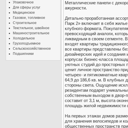
Упаковочное
Металлические панели с декор
Для сферы услуг
ажурности.
Медицинское
Газовое, топливное
Детально проработанная ассор
Строительное
Парк 2» включает в себя жилье
Текстильное, швейное
клубного формата. Покупателям
Машиностроительное
превосходящий аналоги, которы
Холодильное
ликвидным в своем сегменте. 
Грузоподъемное
входят квартиры традиционного
Сельскохозяйственное
все квартиры представлены бе
Подшипники
дизайнерских идей и создания 
корпусах бизнес-класса площади
уютных студий до просторных п
ценит личное пространство прид
четырех- и пятикомнатные ква
64,9 до 186,6 кв. м. В клубных
стороны света. Ощущение искл
резидентам подарят уникальны
собственным выходом в двор-п
составит от 3,1 м, высота окон
площадь жилой недвижимости со
На первых этажах домов разме
для хранения велосипедов и ко
общественных пространств при