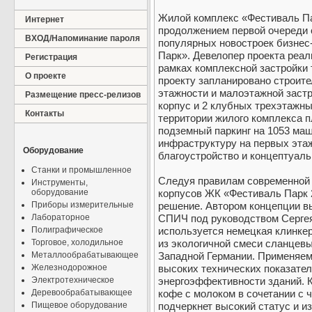
Жилой комплекс «Фестиваль Па
Интернет
продолжением первой очереди 
ВХОД/Напоминание пароля
популярных новостроек бизнес-
Парк». Девелопер проекта реал
Регистрация
рамках комплексной застройки 
О проекте
проекту запланировано строит
этажности и малоэтажной заст
Размещение пресс-релизов
корпус и 2 клубных трехэтажн
Контакты
территории жилого комплекса 
подземный паркинг на 1053 ма
инфраструктуру на первых эта
Оборудование
благоустройство и концептуаль
Станки и промышленное
Следуя правилам современной 
Инструменты,
оборудование
корпусов ЖК «Фестиваль Парк 
Приборы измерительные
решение. Автором концепции в
Лабораторное
СПИЧ под руководством Сергея
Полиграфическое
используется немецкая клинкер
Торговое, холодильное
из экологичной смеси сланцевы
Металлообрабатывающее
Западной Германии. Применяе
Железнодорожное
высоких технических показател
Электротехническое
энергоэффективности зданий. 
Деревообрабатывающее
кофе с молоком в сочетании 
Пищевое оборудование
подчеркнет высокий статус и и