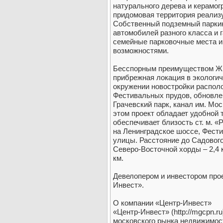
натурального дерева и керамог
придомовая территория реализу
Собственный подземный паркин
автомобилей разного класса и г
семейные парковочные места и
возможностями.
Бесспорным преимуществом ЖК
прибрежная локация в экологи
окружении новостройки распол
Фестивальных прудов, обновлен
Грачевский парк, канал им. Мо
этом проект обладает удобной 
обеспечивает близость ст. м. 
на Ленинградское шоссе, Фест
улицы. Расстояние до Садового 
Северо-Восточной хорды – 2,4 
км.
Девелопером и инвестором про
Инвест».
О компании «Центр-Инвест»
«Центр-Инвест» (http://mgcpn.r
московского рынка недвижимо