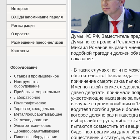
Интернет
ВХОД/Напоминание пароля
Регистрация
О проекте
Думы ФС РФ, Заместитель пред
Думы по контролю и Регламент
Размещение пресс-релизов
Михаил Романов выразил мнени
Контакты
подобной трагедии должен обяз
наказание.
Оборудование
- В таких случаях нет и не мо
обстоятельств. Пьяная езда —
Станки и промышленное
причинение смерти из-за пьяно
Инструменты,
оборудование
Именно такой логике следовала
Приборы измерительные
давно депутаты принимали попр
Лабораторное
ужесточающие наказание за пья
Полиграфическое
в случае с одним погибшим и 15
Торговое, холодильное
водителя погибли двое и более
Металлообрабатывающее
которое должно раз и навсегда
Железнодорожное
выбор: либо – руль, либо – ста
Электротехническое
пытаются совместить эти вещи.
Деревообрабатывающее
будет неотвратимым для любого
Пищевое оборудование
общественный статус, и, если 