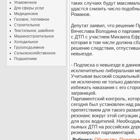
Упаковочное
таких случаях будут максималь
Для сферы услуг
удастся снизить число подобны
Медицинское
Романов.
Газовое, топливное
Строительное
Депутат заявил, что решение 
Текстильное, швейное
Вячеслава Володина о парламе
Машиностроительное
с ДТП с участием Михаила Ефр
Холодильное
которая в том числе должна сб
Грузоподъемное
решение следствия, отпустивш
Сельскохозяйственное
невыезде.
Подшипники
- Подписка о невыезде в данном
исключительно либеральная ме
Учитывая высокий социальный 
не исключено не только давлен
избежать наказания с его стор
заграницей.
Парламентский контроль, кото
сегодня был установлен над р
препятствием для такого разв
резонанс вокруг этой ситуаци
для всех водителей. Необходим
пьяных ДТП на российских дор
резюмировал парламентарий.
Рубрика:
Общество. Политика