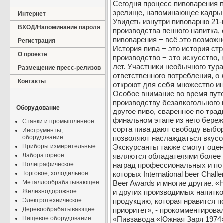
Сегодня процесс пивоварения 
зрелище, напоминающее кадры 
Интернет
Увидеть изнутри пивоварню 21-г
ВХОД/Напоминание пароля
производства пенного напитка,
пивоварения − всё это возможн
Регистрация
История пива − это история стр
О проекте
производство − это искусство,
лет. Участники необычного тур
Размещение пресс-релизов
ответственного потребления, о
Контакты
откроют для себя множество и
Особое внимание во время пут
производству безалкогольного п
Оборудование
другое пиво, сваренное по трад
финальном этапе из него бере
Станки и промышленное
сорта пива дают свободу выбо
Инструменты,
оборудование
позволяют наслаждаться вкусо
Приборы измерительные
Экскурсанты также смогут оцен
Лабораторное
являются обладателями более 
Полиграфическое
наград профессиональных и по
Торговое, холодильное
которых International beer Chall
Металлообрабатывающее
Beer Awards и многие другие. 
Железнодорожное
и других производимых напитк
Электротехническое
продукцию, которая нравится п
Деревообрабатывающее
приоритет», - прокомментирова
Пищевое оборудование
«Пивзавода «Южная Заря 1974