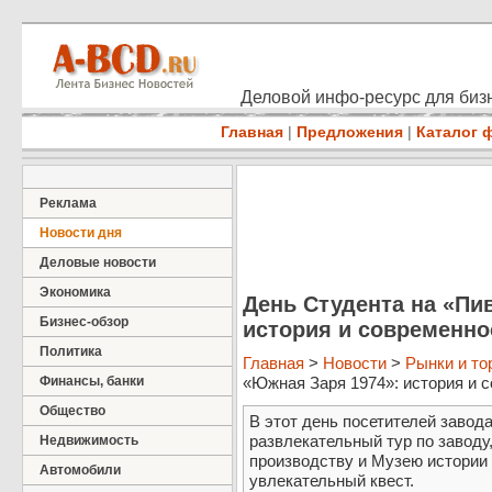
Деловой инфо-ресурс для бизн
Главная
|
Предложения
|
Каталог 
Реклама
Новости дня
Деловые новости
Экономика
День Студента на «Пи
Бизнес-обзор
история и современно
Политика
Главная
>
Новости
>
Рынки и то
Финансы, банки
«Южная Заря 1974»: история и со
Общество
В этот день посетителей завод
развлекательный тур по заводу
Недвижимость
производству и Музею истории
Автомобили
увлекательный квест.