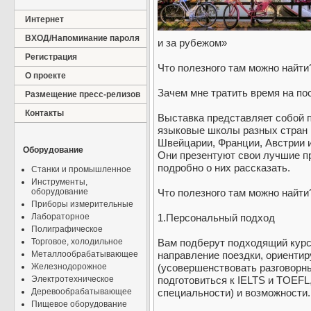
Интернет
ВХОД/Напоминание пароля
и за рубежом»
Регистрация
Что полезного там можно найти
О проекте
Зачем мне тратить время на по
Размещение пресс-релизов
Контакты
Выставка представляет собой п
языковые школы разных стран 
Швейцарии, Франции, Австрии и
Оборудование
Они презентуют свои лучшие п
подробно о них рассказать.
Станки и промышленное
Инструменты,
оборудование
Что полезного там можно найти
Приборы измерительные
Лабораторное
1.Персональный подход
Полиграфическое
Торговое, холодильное
Вам подберут подходящий курс
Металлообрабатывающее
направление поездки, ориентир
Железнодорожное
(усовершенствовать разговорны
Электротехническое
подготовиться к IELTS и TOEFL
Деревообрабатывающее
специальности) и возможности.
Пищевое оборудование