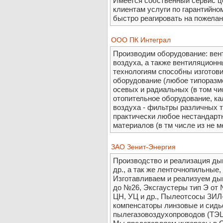
Имеется собственный сервис це
клиентам услуги по гарантийн
быстро реагировать на пожелан
OOO ПК Интеграл
Производим оборудование: вент
воздуха, а также вентиляцион
технологиям способны изготови
оборудование (любое типоразм
осевых и радиальных (в том чи
отопительное оборудование, к
воздуха - фильтры различных т
практически любое нестандарт
материалов (в тм числе из не м
ЗАО Зенит-Энергия
Производство и реализация ды
др., а так же ленточнопильные,
Изготавливаем и реализуем ды
до №26, Эксгаустеры тип Э от
ЦН, УЦ и др., Пылеотсосы ЗИЛ
компенсаторы линзовые и сидь
пылегазовоздухопроводов (ТЭЦ