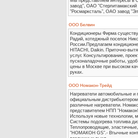
Мы представляем интересы в С
завод", ОАО "Стерлитамакский
"Росмарксталь", ОАО завод "Элек
ООО Белвин
Кондиционеры Фирма существуе
Радий, котеджный поселок Ник
России.Предлагаем кондицион
HITACHI, Daikin. Приточно-выт
услуг. Консультирование, прое
пусконаладочные работы, удоб
цены в Москве при высоком ка
руках.
ООО Номакон-Трейд
Нагреватели автомобильные и
официальным дистрибьютером М
различные нагреватели. Номак
представителем НПП "Номакон"
Используя новые технологии, м
Системы подогрева топлива ди
Теплопроводящие, эластичные,
"НОМАКОН GS".- Втычные конт