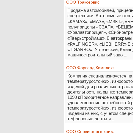
ООО Траксервис
Продажа автомобилей, прицепн
спецтехники. Автономные отоп
«КАМАЗ», «МАЗ», «МЗКТ», «БЕ
полуприцепы «СЗАП», «БЕЦЕМ
«Уралавтоприцеп», «Сибирьтре
«Тверьстроймаш»,  автокраны
«PALFINGER», «LIEBHERR»  
«TIGARBO», Углеческий, Клинц
машиностроительный заво ...
ООО Форвард Комплект
Компания специализируется на
температуростойких, износосто
изделий для различных отрасле
деятельность на рынке темпера
1999 г.Приоритетное направлен
удовлетворение потребностей 
температуростойких, износосто
изделий из них, с учетом специ
тефлоновые ленты и ...
ООО Сервисторгтехника