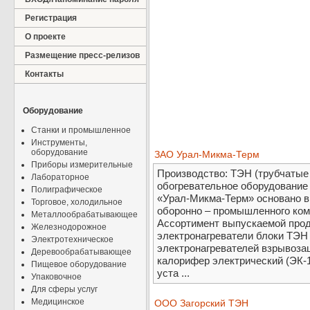
Регистрация
О проекте
Размещение пресс-релизов
Контакты
Оборудование
Станки и промышленное
Инструменты,
оборудование
ЗАО Урал-Микма-Терм
Приборы измерительные
Производство: ТЭН (трубчатые 
Лабораторное
обогревательное оборудование
Полиграфическое
«Урал-Микма-Терм» основано в 
Торговое, холодильное
оборонно – промышленного ком
Металлообрабатывающее
Ассортимент выпускаемой прод
Железнодорожное
электронагреватели блоки ТЭН (Т
Электротехническое
электронагревателей взрывозащ
Деревообрабатывающее
калорифер электрический (ЭК-1
Пищевое оборудование
уста ...
Упаковочное
Для сферы услуг
Медицинское
ООО Загорский ТЭН