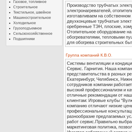
Газовое, топливное
Производство трубчатых электр
Строительное
электронагревателей, отопител
Текстильное, швейное
изготавливаем на собственном
Машиностроительное
двухконцевые трубчатые электр
Холодильное
оребренные ТЭН, плоские, хом
Грузоподъемное
Отопительное оборудование на
Сельскохозяйственное
обогревателями, тепловыми пу
Подшипники
для обогрева строительных быт
Группа компаний К.В.О.
Системы вентиляции и кондици
Сервис. Гарнития. Наша компан
представительства в разных ре
Екатеринбург, Челябинск, Нижн
сотрудников компании работает 
высокий профессионализм и ка
отличные рекомендации от наш
клиентам: Игровые клубы “Вулк
компанию отличают низкие цены
профессиональные консультаци
разнообразие предлагаемых ус
работ сервис.Правильно выбран
маркетинговая политика, позво