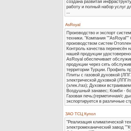
создана развитая инфраструкт
работу и полный набор услуг д
...
AsRoyal
Производство и экспорт систем
техники. "Компания ""AsRoyal""
производством систем Отоплен
Контроль качества перенесён н
нашей продукции удостоверено
АsRoyal обеспечивает обслужи
продукции через сеть обслужив
территории Турции. Профиль пр
Плиты с газовой духовкой (ЛПГ
электрической духовкой (ЛПГ/
(элек./газ); Духовки встраиваем
Воздушный занавес; Комби - бо
Газовая печь;(герметичная/с д
экспортируется в различные ст
ЗАО ТСЦ Купол
"Реализация климатической те
электромеханический завод ""К