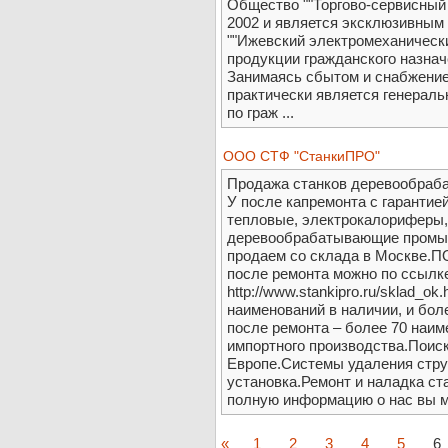
Общество ""Торгово-сервисный 
2002 и является эксклюзивным
""Ижевский электромеханически
продукции гражданского назнач
Занимаясь сбытом и снабжение
практически является генерал
по граж ...
ООО СТФ "СтанкиПРО"
Продажа станков деревообраб
У после капремонта с гарантие
тепловые, электрокалориферы, 
деревообрабатывающие промы
продаем со склада в Москве
после ремонта можно по ссылк
http://www.stankipro.ru/sklad_o
наименований в наличии, и бол
после ремонта – более 70 наим
импортного производства.Поиск
Европе.Системы удаления струж
установка.Ремонт и наладка ст
полную информацию о нас вы м
«
1
2
3
4
5
6