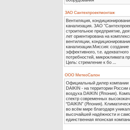
ЗАО Сантехпроектмонтаж
Вентиляция, кондиционировани
канализация. ЗАО "Сантехпрое
строительное предприятие, дея
лет ориентирована на комплекс
вентиляции, кондиционирования
канализации.Миссия: создание 
эффективного, т.е. адекватног
потребностей, микроклимата п
Цель: стремление к бо ...
ООО МетеоСалон
Официальный дилер компании D
DAIKIN - на территории России
воздуха DAIKIN (Япония). Ком
спектр современных высококач
“DAIKIN” (Япония). Климатичес
во всём мире благодаря уника
высочайшей надёжности и само
единственная японская компания 