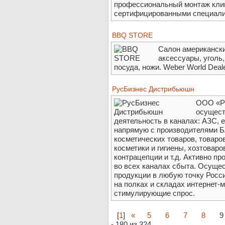
профессиональный монтаж кли
сертифицированными специали
BBQ STORE
Салон американски
аксессуары, уголь,
посуда, ножи. Weber World Deale
РусБизнес Дистрибьюшн
ООО «Ру
осущес
деятельность в каналах: АЗС,
напрямую с производителями БА
косметических товаров, товаров
косметики и гигиены, хозтоваро
контрацепции и т.д. Активно п
во всех каналах сбыта. Осуще
продукции в любую точку Росс
на полках и складах интернет-
стимулирующие спрос.
[
1
]
«
5
6
7
8
9
- 180 из 324