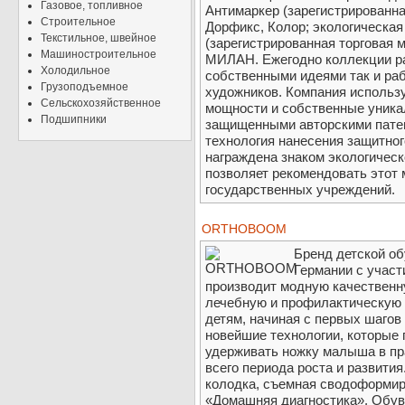
Газовое, топливное
Антимаркер (зарегистрированна
Строительное
Дорфикс, Колор; экологическа
Текстильное, швейное
(зарегистрированная торговая 
Машиностроительное
МИЛАН. Ежегодно коллекции р
Холодильное
собственными идеями так и ра
Грузоподъемное
художников. Компания использ
Сельскохозяйственное
мощности и собственные уника
Подшипники
защищенными авторскими патен
технология нанесения защитног
награждена знаком экологическ
позволяет рекомендовать этот
государственных учреждений.
ORTHOBOOM
Бренд детской 
Германии с участ
производит модную качествен
лечебную и профилактическую 
детям, начиная с первых шагов 
новейшие технологии, которые 
удерживать ножку малыша в пр
всего периода роста и развит
колодка, съемная сводоформир
«Домашняя диагностика». Обув