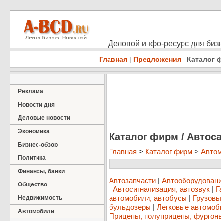
Деловой инфо-ресурс для бизн
Главная
|
Предложения
|
Каталог 
Реклама
Новости дня
Деловые новости
Экономика
Каталог фирм / Автос
Бизнес-обзор
Главная
>
Каталог фирм
>
Авто
Политика
Финансы, банки
Автозапчасти
|
Автооборудовани
Общество
|
Автосигнализация, автозвук
|
Г
автомобили, автобусы
|
Грузовы
Недвижимость
бульдозеры
|
Легковые автомоб
Автомобили
Прицепы, полуприцепы, фургон