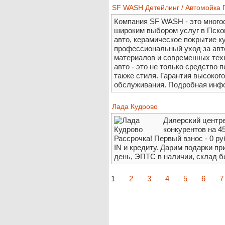
SF WASH Детейлинг / Автомойка 
Компания SF WASH - это много
широким выбором услуг в Псков
авто, керамическое покрытие к
профессиональный уход за ав
материалов и современных тех
авто - это не только средство 
также стиля. Гарантия высоког
обслуживания. Подробная информ
Лада Кудрово
Дилерский центр
конкурентов на 45
Рассрочка! Первый взнос - 0 р
IN и кредиту. Дарим подарки пр
день, ЭПТС в наличии, склад б
1
2
3
4
5
6
7