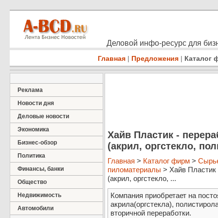
Деловой инфо-ресурс для бизн
Главная
|
Предложения
|
Каталог 
Реклама
Новости дня
Деловые новости
Экономика
Хайв Пластик - перер
Бизнес-обзор
(акрил, оргстекло, пол
Политика
Главная
>
Каталог фирм
>
Сырье
Финансы, банки
пиломатериалы
> Хайв Пластик 
(акрил, оргстекло, ...
Общество
Компания приобретает на посто
Недвижимость
акрила(оргстекла), полистирол
Автомобили
вторичной переработки.