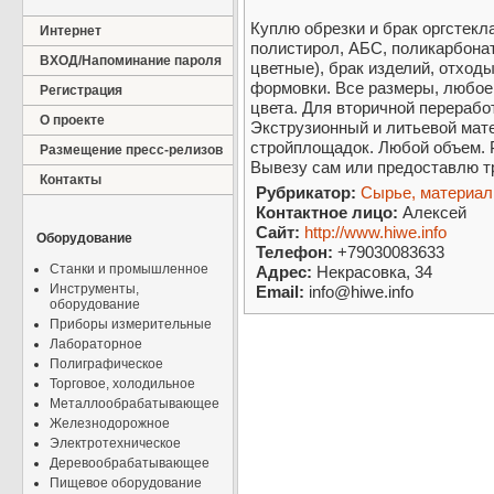
Куплю обрезки и брак оргстекла 
Интернет
полистирол, АБС, поликарбонат
ВХОД/Напоминание пароля
цветные), брак изделий, отходы
формовки. Все размеры, любое
Регистрация
цвета. Для вторичной перерабо
О проекте
Экструзионный и литьевой мате
стройплощадок. Любой объе
Размещение пресс-релизов
Вывезу сам или предоставлю тр
Контакты
Рубрикатор:
Сырье, материа
Контактное лицо:
Алексей
Сайт:
http://www.hiwe.info
Оборудование
Телефон:
+79030083633
Станки и промышленное
Адрес:
Некрасовка, 34
Инструменты,
Email:
info@hiwe.info
оборудование
Приборы измерительные
Лабораторное
Полиграфическое
Торговое, холодильное
Металлообрабатывающее
Железнодорожное
Электротехническое
Деревообрабатывающее
Пищевое оборудование