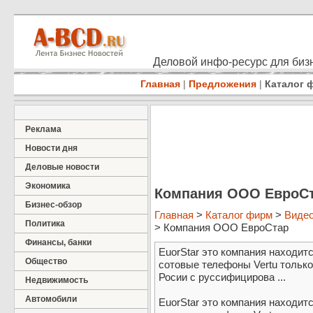
Деловой инфо-ресурс для бизн
Главная
|
Предложения
|
Каталог 
Реклама
Новости дня
Деловые новости
Экономика
Компания ООО ЕвроС
Бизнес-обзор
Главная
>
Каталог фирм
>
Видео
Политика
> Компания ООО ЕвроСтар
Финансы, банки
EuorStar это компания находитс
Общество
сотовые телефоны Vertu тольк
Росии с руссифицирова ...
Недвижимость
Автомобили
EuorStar это компания находитс