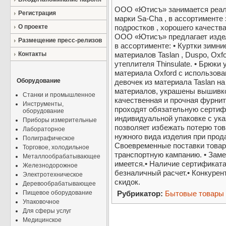
ООО «Ютисъ» занимается реали
Регистрация
марки Sa-Cha , в ассортименте 
О проекте
подростков , хорошего качества
ООО «Ютисъ» предлагает издел
Размещение пресс-релизов
в ассортименте: • Куртки зимни
Контакты
материалов Taslan , Duspo, Oxfo
утеплителя Thinsulate. • Брюки
материала Oxford с использован
Оборудование
девочек из материала Taslan н
материалов, украшены вышивко
Станки и промышленное
качественная и прочная фурнит
Инструменты,
проходят обязательную сертиф
оборудование
индивидуальной упаковке с ука
Приборы измерительные
позволяет избежать потерю тов
Лабораторное
нужного вида изделия при прод
Полиграфическое
Своевременные поставки товара
Торговое, холодильное
транспортную кампанию. • Заме
Металлообрабатывающее
имеется.• Наличие сертификата
Железнодорожное
безналичный расчет.• Конкурен
Электротехническое
скидок.
Деревообрабатывающее
Пищевое оборудование
Рубрикатор:
Бытовые товары
Упаковочное
Для сферы услуг
Медицинское