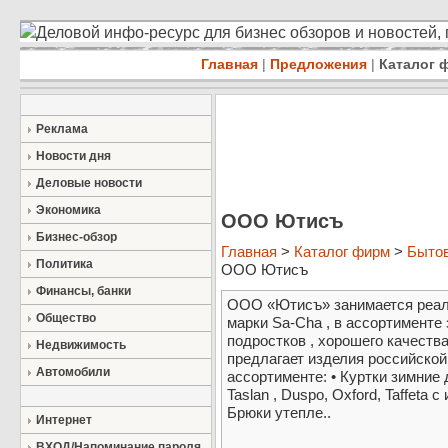
Деловой инфо-ресурс для бизнес обзоров и новостей,
Главная
|
Предложения
|
Каталог 
Реклама
Новости дня
Деловые новости
Экономика
ООО Ютисъ
Бизнес-обзор
Главная
>
Каталог фирм
>
Быто
Политика
ООО Ютисъ
Финансы, банки
ООО «Ютисъ» занимается реали
Общество
марки Sa-Cha , в ассортименте 
подростков , хорошего качест
Недвижимость
предлагает изделия российской 
Автомобили
ассортименте: • Куртки зимние
Taslan , Duspo, Oxford, Taffeta 
Брюки утепле..
Интернет
ВХОД/Напоминание пароля