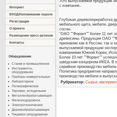
70% выпускаемой продукции экс
с компания..
Интернет
ВХОД/Напоминание пароля
Глубокая деревопереработка д
Регистрация
мебельного щита, мебели, двер
О проекте
сосны.
"ОАО ""Форант"" более 11 лет 
Размещение пресс-релизов
древесины. Продукция ОАО ""Ф
Контакты
признание как в России, так и 
выпускаемой продукции экспорт
компаниями Южной Кореи, Испа
Оборудование
Более 10 лет ""Форант"" успеш
шведским концерном ИКЕА. В 
Станки и промышленное
серийное производство мебели
Инструменты,
Политика предприятия направл
оборудование
производства мебели и выпуск
Приборы измерительные
Лабораторное
Рубрикатор:
Сырье, материа
Полиграфическое
Торговое, холодильное
Металлообрабатывающее
Железнодорожное
Электротехническое
Деревообрабатывающее
Пищевое оборудование