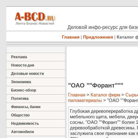
Деловой инфо-ресурс для бизн
Главная
|
Предложения
|
Каталог 
Реклама
Новости дня
Деловые новости
Экономика
"ОАО ""Форант"""
Бизнес-обзор
Главная
>
Каталог фирм
>
Сырье
Политика
пиломатериалы
> "ОАО ""Форант
Финансы, банки
Глубокая деревопереработка д
Общество
мебельного щита, мебели, двер
сосны. "ОАО ""Форант"" более 1
Недвижимость
деревообработкой древесины. 
Автомобили
заслужила свое признание как в