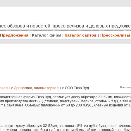
ес обзоров и новостей, пресс-релизов и деловых предлож
Предложения
|
Каталог фирм
|
Каталог сайтов
|
Пресс-релизы
Размещ
ериалы
>
Древесина, пиломатериалы
> ООО Евро Вуд
роизводственная фирма Евро Вуд, реализует доску обрезную 32-52мм, влажность
для производства лестниц (ступени, подступени, перила, столбы и т.д.), а так 
.з. заказчика. Объёмы: пиловочник от 60 до 200 м.куб., клееные изделия от 1
лизует доску обрезную 32-52мм, влажность 8%, из дуба, бука, ясеня, клеены
дступени, перила, столбы и т.д.), а так же мебельный щит, оконный евро-брус 