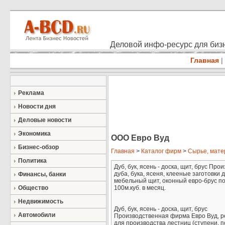
Деловой инфо-ресурс для бизн
Главная
|
Реклама
Новости дня
Деловые новости
Экономика
ООО Евро Вуд
Бизнес-обзор
Главная
>
Каталог фирм
>
Сырье, мат
Политика
Дуб, бук, ясень - доска, щит, брус П
дуба, бука, ясеня, клееные заготовки 
Финансы, банки
мебельный щит, оконный евро-брус по т
Общество
100м.куб. в месяц.
Недвижимость
Дуб, бук, ясень - доска, щит, брус
Автомобили
Производственная фирма Евро Вуд, реа
для производства лестниц (ступени, по