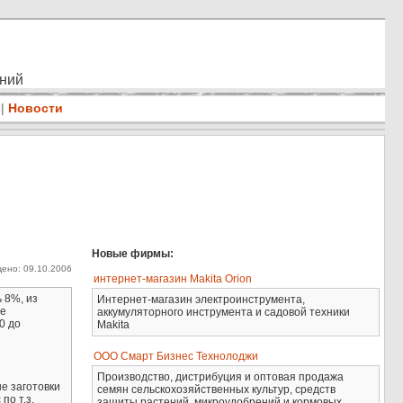
ений
|
Новости
Новые фирмы:
ено: 09.10.2006
интернет-магазин Makita Orion
 8%, из
Интернет-магазин электроинструмента,
же
аккумуляторного инструмента и садовой техники
0 до
Makita
ООО Смарт Бизнес Технолоджи
Производство, дистрибуция и оптовая продажа
е заготовки
семян сельскохозяйственных культур, средств
по т.з.
защиты растений, микроудобрений и кормовых