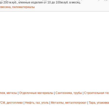
о 200 м.куб., клееные изделия от 10 до 100м.куб. в месяц.
евесина, пиломатериалы
епеж, метизы
|
Отделочные материалы
|
Сантехника, трубы
|
Строительная те
ГСМ, дизтопливо
|
Нефть, газ, уголь
|
Металлы, металлопрокат
|
Тара, упаковка