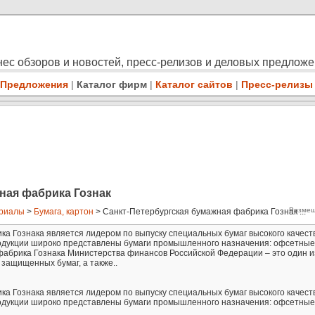
ес обзоров и новостей, пресс-релизов и деловых предлож
Предложения
|
Каталог фирм
|
Каталог сайтов
|
Пресс-релизы
ная фабрика Гознак
Размещ
ериалы
>
Бумага, картон
> Санкт-Петербургская бумажная фабрика Гознак ...
а Гознака является лидером по выпуску специальных бумаг высокого качест
родукции широко представлены бумаги промышленного назначения: офсетные
фабрика Гознака Министерства финансов Российской Федерации – это один и
защищенных бумаг, а также..
а Гознака является лидером по выпуску специальных бумаг высокого качест
родукции широко представлены бумаги промышленного назначения: офсетные