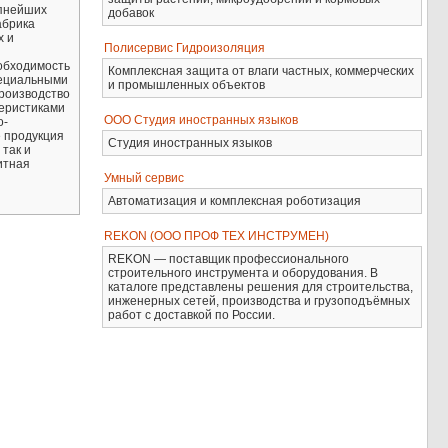
упнейших
добавок
абрика
х и
Полисервис Гидроизоляция
еобходимость
Комплексная защита от влаги частных, коммерческих
пециальными
и промышленных объектов
роизводство
теристиками
ООО Студия иностранных языков
о-
е продукция
Студия иностранных языков
 так и
итная
Умный сервис
Автоматизация и комплексная роботизация
REKON (ООО ПРОФ ТЕХ ИНСТРУМЕН)
REKON — поставщик профессионального
строительного инструмента и оборудования. В
каталоге представлены решения для строительства,
инженерных сетей, производства и грузоподъёмных
работ с доставкой по России.