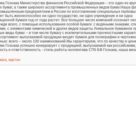
ка Гознака Министерства финансов Российской Федерации – это один из кр
 бумаг, а также широкого ассортимента промышленных видов бумаг.Наша ф
ромышленным предприятием в России по изготовлению специальных гербовы
жет быть жизнеспособно ни одно государство, ни одно учреждение и ни одна
щенной бумаги год от года растет. Все большее число компаний осознает н
жде всего, с помощью использования особой бумаги: с водяными знаками, с
ми, с элементами химической и других видов защиты.Уникальное бумажное п
ые виды бумаг – в том числе бумагу с исключительными прочностными харак
ссортимент выпускаемой продукции входят бумаги для полиграфии и чертежн
ные: всего – около 100 наименований.Мы гарантируем, что по качеству и цен
и Гознака успешно конкурирует с продукцией, выпускаемой как российскими,
ть и ответственность - стиль работы коллектива СПб БФ Гознака, наша виз
мага, картон