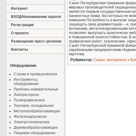
Санкт-Петербургская бумажная фабри
мировых производителей защищенных
Интернет
является первым государственным п
банкнотных бумаг, без которых не мо
ВХОД/Напоминание пароля
компания.Потребность в выпуске защи
защищать свою документацию – и, пре
Регистрация
волокнами, металлизированными нитя
позволяет выпускать практически люб
О проекте
и повышенной износостойкостью. В а
Размещение пресс-релизов
графических работ, технические, офис
Санкт-Петербургской бумажной фабрик
Контакты
зарубежными предприятиями.Надежнос
карточка.
Рубрикатор:
Сырье, материалы
»
Бу
Оборудование
Станки и промышленное
Инструменты,
оборудование
Приборы измерительные
Лабораторное
Полиграфическое
Торговое, холодильное
Металлообрабатывающее
Железнодорожное
Электротехническое
Деревообрабатывающее
Пищевое оборудование