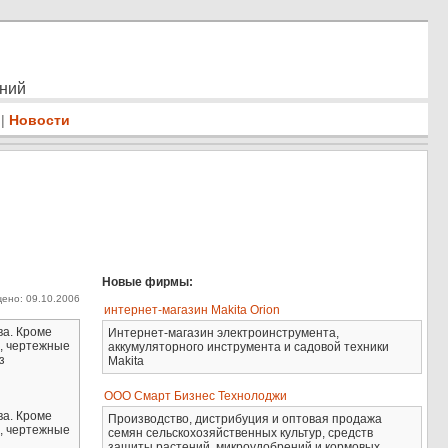
ений
|
Новости
Новые фирмы:
ено: 09.10.2006
интернет-магазин Makita Orion
ва. Кроме
Интернет-магазин электроинструмента,
, чертежные
аккумуляторного инструмента и садовой техники
з
Makita
ООО Смарт Бизнес Технолоджи
ва. Кроме
Производство, дистрибуция и оптовая продажа
, чертежные
семян сельскохозяйственных культур, средств
защиты растений, микроудобрений и кормовых