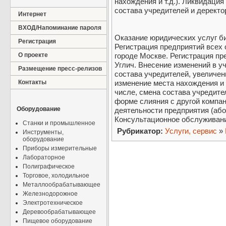
нахождения и т.д.). Ликвидация
состава учредителей и деректор
Интернет
ВХОД/Напоминание пароля
Оказание юридических услуг би
Регистрация
Регистрация предприятий всех
О проекте
городе Москве. Регистрация пред
Углич. Внесение изменений в 
Размещение пресс-релизов
состава учредителей, увеличен
Контакты
изменение места нахождения и т
числе, смена состава учредите
форме слияния с другой компа
Оборудование
деятельности предприятия (або
Консультационное обслуживани
Станки и промышленное
Рубрикатор:
Услуги, сервис
»
Инструменты,
оборудование
Приборы измерительные
Лабораторное
Полиграфическое
Торговое, холодильное
Металлообрабатывающее
Железнодорожное
Электротехническое
Деревообрабатывающее
Пищевое оборудование