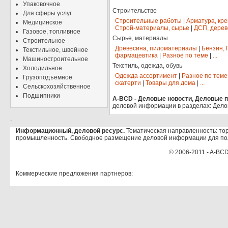
Упаковочное
Строительство
Для сферы услуг
Строительные работы
|
Арматура, кр
Медицинское
Строй-материалы, сырье
|
ДСП, дерев
Газовое, топливное
Сырье, материалы
Строительное
Древесина, пиломатериалы
|
Бензин, 
Текстильное, швейное
фармацевтика
|
Разное по теме
|
...
Машиностроительное
Текстиль, одежда, обувь
Холодильное
Одежда ассортимент
|
Разное по теме
Грузоподъемное
скатерти
|
Товары для дома
|
...
Сельскохозяйственное
Подшипники
A-BCD - Деловые новости, Деловые пр
деловой информации в разделах: Дело
.
Информационный, деловой ресурс.
Тематическая направленность: тор
промышленность. Свободное размещение деловой информации для по
© 2006-2011 - A-BCD
Коммерческие предложения партнеров: