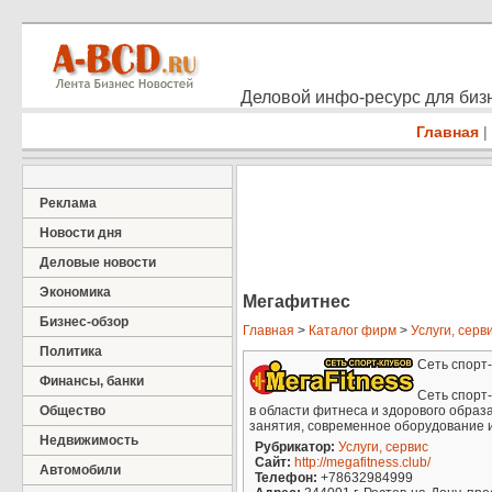
Деловой инфо-ресурс для бизн
Главная
|
Реклама
Новости дня
Деловые новости
Экономика
Мегафитнес
Бизнес-обзор
Главная
>
Каталог фирм
>
Услуги, серв
Политика
Сеть спорт
Финансы, банки
Сеть спорт-
Общество
в области фитнеса и здорового образ
занятия, современное оборудование 
Недвижимость
Рубрикатор:
Услуги, сервис
Сайт:
http://megafitness.club/
Автомобили
Телефон:
+78632984999