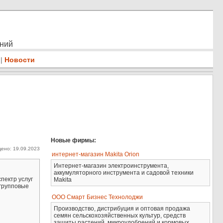
ений
|
Новости
Новые фирмы:
ено: 19.09.2023
интернет-магазин Makita Orion
Интернет-магазин электроинструмента,
аккумуляторного инструмента и садовой техники
пектр услуг
Makita
 групповые
ООО Смарт Бизнес Технолоджи
Производство, дистрибуция и оптовая продажа
семян сельскохозяйственных культур, средств
защиты растений, микроудобрений и кормовых