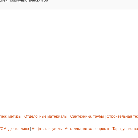
оспект Коммунистический 30
епеж, метизы
|
Отделочные материалы
|
Сантехника, трубы
|
Строительная те
ГСМ, дизтопливо
|
Нефть, газ, уголь
|
Металлы, металлопрокат
|
Тара, упаковка