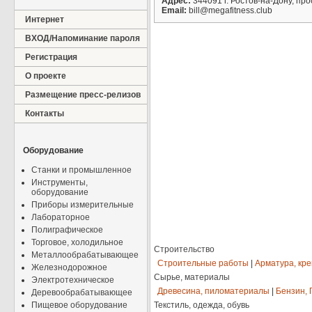
Адрес:
344091 г. Ростов-на-Дону, пр
Email:
bill@megafitness.club
Интернет
ВХОД/Напоминание пароля
Регистрация
О проекте
Размещение пресс-релизов
Контакты
Оборудование
Станки и промышленное
Инструменты,
оборудование
Приборы измерительные
Лабораторное
Полиграфическое
Торговое, холодильное
Строительство
Металлообрабатывающее
Строительные работы
|
Арматура, кр
Железнодорожное
Сырье, материалы
Электротехническое
Древесина, пиломатериалы
|
Бензин, 
Деревообрабатывающее
Пищевое оборудование
Текстиль, одежда, обувь