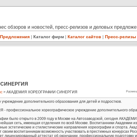
ес обзоров и новостей, пресс-релизов и деловых предлож
Предложения
|
Каталог фирм
|
Каталог сайтов
|
Пресс-релизы
 СИНЕРГИЯ
Размещ
ис
> АКАДЕМИЯ ХОРЕОГРАФИИ СИНЕРГИЯ
учреждение дополнительного образования для детей и подростков.
профессиональное хореографическое учреждение дополнительного обра
фии было открыто в 2009 году в Москве на Автозаводской, сегодня АКАДЕМ
йшая сеть, имеющая отделения по всей Москве. Воспитанники Академии и
ные эстетические и стилистические направления хореографии и спорта. Ака
 своим воспитанникам возможность участвовать в престижных конкурсах Рос
ет лицензированный аттестат об окончании, профессиональную подготовку и