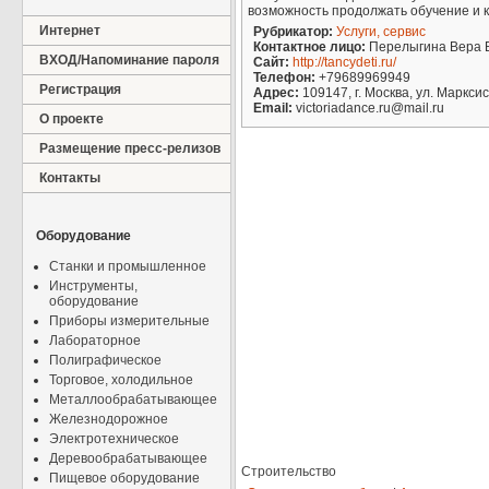
возможность продолжать обучение и ка
Интернет
Рубрикатор:
Услуги, сервис
Контактное лицо:
Перелыгина Вера 
ВХОД/Напоминание пароля
Сайт:
http://tancydeti.ru/
Телефон:
+79689969949
Регистрация
Адрес:
109147, г. Москва, ул. Марксис
Email:
victoriadance.ru@mail.ru
О проекте
Размещение пресс-релизов
Контакты
Оборудование
Станки и промышленное
Инструменты,
оборудование
Приборы измерительные
Лабораторное
Полиграфическое
Торговое, холодильное
Металлообрабатывающее
Железнодорожное
Электротехническое
Деревообрабатывающее
Строительство
Пищевое оборудование