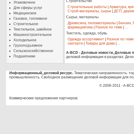
Строительство
Упаковочное
Строительные работы
|
Арматура, кр
Для сферы услуг
Строй-материалы, сырье
|
ДСП, дерев
Медицинское
Сырье, материалы
Газовое, топливное
Древесина, пиломатериалы
|
Бензин, 
Строительное
фармацевтика
|
Разное по теме
|
...
Текстильное, швейное
Текстиль, одежда, обувь
Машиностроительное
Одежда ассортимент
|
Разное по теме
Холодильное
скатерти
|
Товары для дома
|
...
Грузоподъемное
Сельскохозяйственное
A-BCD - Деловые новости, Деловые пр
Подшипники
деловой информации в разделах: Дело
.
Информационный, деловой ресурс.
Тематическая направленность: тор
промышленность. Свободное размещение деловой информации для по
© 2006-2011 - A-BCD
Коммерческие предложения партнеров: