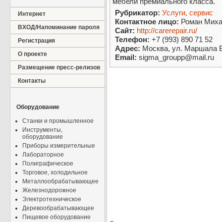
мебели премиального класса.
Рубрикатор:
Услуги, сервис
Интернет
Контактное лицо:
Роман Миха
ВХОД/Напоминание пароля
Сайт:
http://carerepair.ru/
Телефон:
+7 (993) 890 71 52
Регистрация
Адрес:
Москва, ул. Маршала Б
О проекте
Email:
sigma_groupp@mail.ru
Размещение пресс-релизов
Контакты
Оборудование
Станки и промышленное
Инструменты,
оборудование
Приборы измерительные
Лабораторное
Полиграфическое
Торговое, холодильное
Металлообрабатывающее
Железнодорожное
Электротехническое
Деревообрабатывающее
Пищевое оборудование