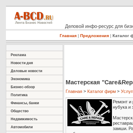
Деловой инфо-ресурс для бизн
Главная
|
Предложения
|
Каталог 
Реклама
Новости дня
Деловые новости
Экономика
Мастерская "Care&Rep
Бизнес-обзор
Главная
>
Каталог фирм
>
Услуг
Политика
Ремонт и 
Финансы, банки
нубука и
Общество
Мастерск
Недвижимость
реставрац
Автомобили
замши. Ра