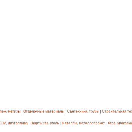
епеж, метизы
|
Отделочные материалы
|
Сантехника, трубы
|
Строительная те
ГСМ, дизтопливо
|
Нефть, газ, уголь
|
Металлы, металлопрокат
|
Тара, упаковка