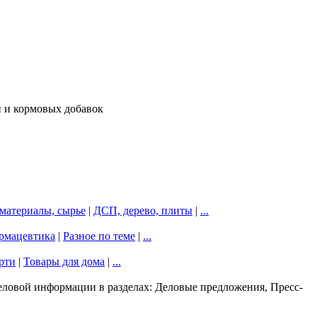
й и кормовых добавок
материалы, сырье
|
ДСП, дерево, плиты
|
...
рмацевтика
|
Разное по теме
|
...
рти
|
Товары для дома
|
...
еловой информации в разделах: Деловые предложения, Пресс-