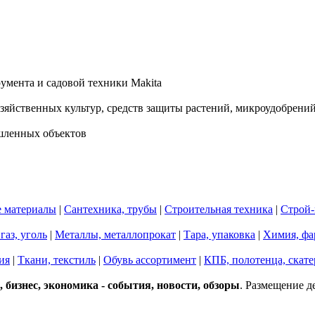
умента и садовой техники Makita
озяйственных культур, средств защиты растений, микроудобрени
шленных объектов
 материалы
|
Сантехника, трубы
|
Строительная техника
|
Строй-
газ, уголь
|
Металлы, металлопрокат
|
Тара, упаковка
|
Химия, фа
ия
|
Ткани, текстиль
|
Обувь ассортимент
|
КПБ, полотенца, скате
бизнес, экономика - события, новости, обзоры
. Размещение д