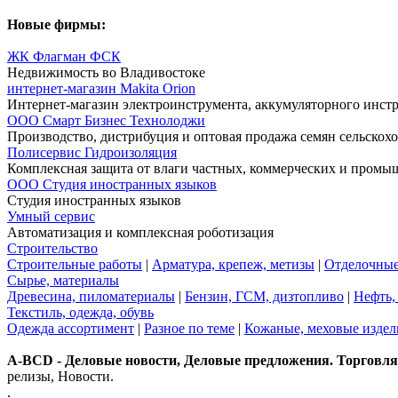
Новые фирмы:
ЖК Флагман ФСК
Недвижимость во Владивостоке
интернет-магазин Makita Orion
Интернет-магазин электроинструмента, аккумуляторного инстр
ООО Смарт Бизнес Технолоджи
Производство, дистрибуция и оптовая продажа семян сельскох
Полисервис Гидроизоляция
Комплексная защита от влаги частных, коммерческих и промы
ООО Студия иностранных языков
Студия иностранных языков
Умный сервис
Автоматизация и комплексная роботизация
Строительство
Строительные работы
|
Арматура, крепеж, метизы
|
Отделочные
Сырье, материалы
Древесина, пиломатериалы
|
Бензин, ГСМ, дизтопливо
|
Нефть, 
Текстиль, одежда, обувь
Одежда ассортимент
|
Разное по теме
|
Кожаные, меховые издел
A-BCD - Деловые новости, Деловые предложения. Торговля, 
релизы, Новости.
.