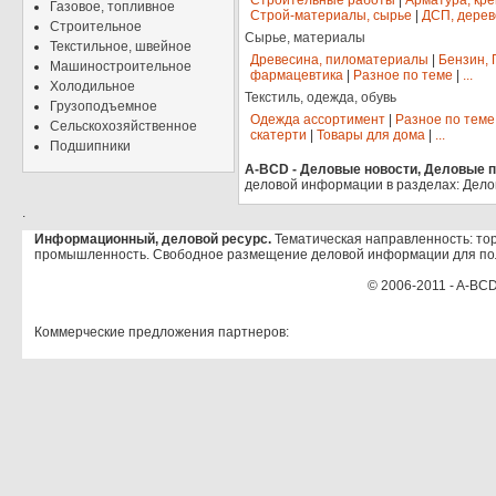
Строительные работы
|
Арматура, кр
Газовое, топливное
Строй-материалы, сырье
|
ДСП, дерев
Строительное
Сырье, материалы
Текстильное, швейное
Древесина, пиломатериалы
|
Бензин, 
Машиностроительное
фармацевтика
|
Разное по теме
|
...
Холодильное
Текстиль, одежда, обувь
Грузоподъемное
Одежда ассортимент
|
Разное по теме
Сельскохозяйственное
скатерти
|
Товары для дома
|
...
Подшипники
A-BCD - Деловые новости, Деловые пр
деловой информации в разделах: Дело
.
Информационный, деловой ресурс.
Тематическая направленность: тор
промышленность. Свободное размещение деловой информации для по
© 2006-2011 - A-BCD
Коммерческие предложения партнеров: