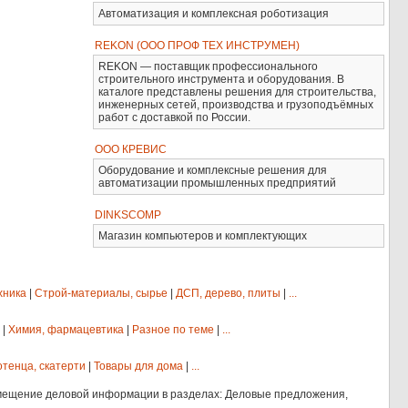
Автоматизация и комплексная роботизация
REKON (ООО ПРОФ ТЕХ ИНСТРУМЕН)
REKON — поставщик профессионального
строительного инструмента и оборудования. В
каталоге представлены решения для строительства,
инженерных сетей, производства и грузоподъёмных
работ с доставкой по России.
ООО КРЕВИС
Оборудование и комплексные решения для
автоматизации промышленных предприятий
DINKSCOMP
Магазин компьютеров и комплектующих
хника
|
Строй-материалы, сырье
|
ДСП, дерево, плиты
|
...
|
Химия, фармацевтика
|
Разное по теме
|
...
отенца, скатерти
|
Товары для дома
|
...
мещение деловой информации в разделах: Деловые предложения,