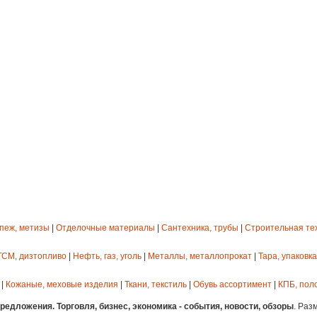
епеж, метизы
|
Отделочные материалы
|
Сантехника, трубы
|
Строительная те
ГСМ, дизтопливо
|
Нефть, газ, уголь
|
Металлы, металлопрокат
|
Тара, упаковка
|
Кожаные, меховые изделия
|
Ткани, текстиль
|
Обувь ассортимент
|
КПБ, пол
едложения. Торговля, бизнес, экономика - события, новости, обзоры
. Раз