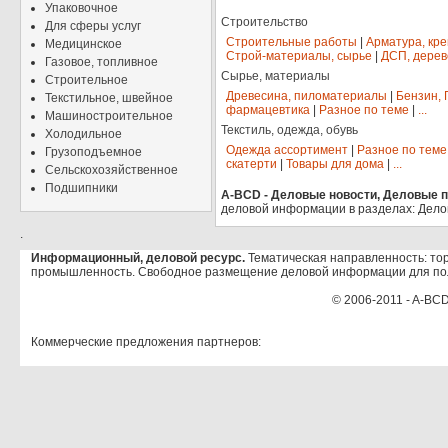
Упаковочное
Строительство
Для сферы услуг
Строительные работы
|
Арматура, кр
Медицинское
Строй-материалы, сырье
|
ДСП, дерев
Газовое, топливное
Сырье, материалы
Строительное
Древесина, пиломатериалы
|
Бензин, 
Текстильное, швейное
фармацевтика
|
Разное по теме
|
...
Машиностроительное
Текстиль, одежда, обувь
Холодильное
Одежда ассортимент
|
Разное по теме
Грузоподъемное
скатерти
|
Товары для дома
|
...
Сельскохозяйственное
Подшипники
A-BCD - Деловые новости, Деловые пр
деловой информации в разделах: Дело
.
Информационный, деловой ресурс.
Тематическая направленность: тор
промышленность. Свободное размещение деловой информации для по
© 2006-2011 - A-BCD
Коммерческие предложения партнеров: