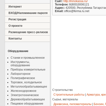
Сайт:
http://innokassa.ru/
Телефон:
8(800)3006121
Интернет
Адрес:
420500, Республика Татарстан
Email:
office@ferma.ru.net
ВХОД/Напоминание пароля
Регистрация
О проекте
Размещение пресс-релизов
Контакты
Оборудование
Станки и промышленное
Инструменты,
оборудование
Приборы измерительные
Лабораторное
Полиграфическое
Торговое, холодильное
Металлообрабатывающее
Строительство
Железнодорожное
Строительные работы
|
Арматура, кр
Электротехническое
Деревообрабатывающее
Сырье, материалы
Пищевое оборудование
Древесина, пиломатериалы
|
Бензин, 