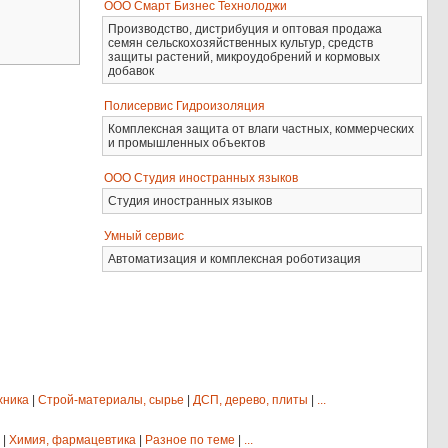
ООО Смарт Бизнес Технолоджи
Производство, дистрибуция и оптовая продажа
семян сельскохозяйственных культур, средств
защиты растений, микроудобрений и кормовых
добавок
Полисервис Гидроизоляция
Комплексная защита от влаги частных, коммерческих
и промышленных объектов
ООО Студия иностранных языков
Студия иностранных языков
Умный сервис
Автоматизация и комплексная роботизация
хника
|
Строй-материалы, сырье
|
ДСП, дерево, плиты
|
...
|
Химия, фармацевтика
|
Разное по теме
|
...