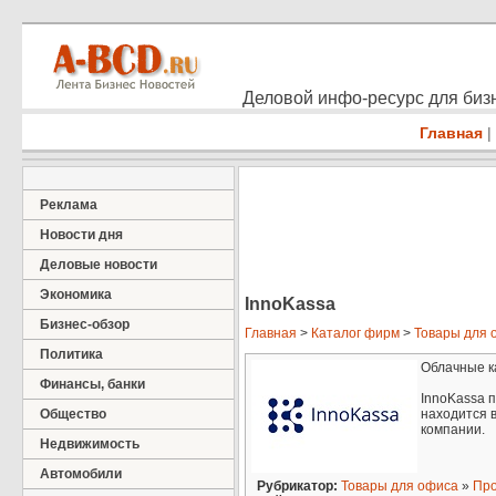
Деловой инфо-ресурс для бизн
Главная
|
Реклама
Новости дня
Деловые новости
Экономика
InnoKassa
Бизнес-обзор
Главная
>
Каталог фирм
>
Товары для 
Политика
Облачные к
Финансы, банки
InnoKassa 
Общество
находится в
компании.
Недвижимость
Автомобили
Рубрикатор:
Товары для офиса
»
Про