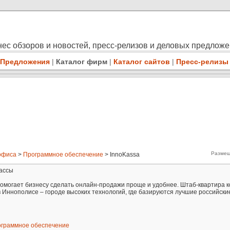
ес обзоров и новостей, пресс-релизов и деловых предлож
Предложения
|
Каталог фирм
|
Каталог сайтов
|
Пресс-релизы
Размещ
офиса
>
Программное обеспечение
> InnoKassa
ассы
помогает бизнесу сделать онлайн-продажи проще и удобнее. Штаб-квартира 
 Иннополисе – городе высоких технологий, где базируются лучшие российски
граммное обеспечение