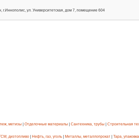
, г.Иннополис, ул. Университетская, дом 7, помещение 604
епеж, метизы
|
Отделочные материалы
|
Сантехника, трубы
|
Строительная те
ГСМ, дизтопливо
|
Нефть, газ, уголь
|
Металлы, металлопрокат
|
Тара, упаковка