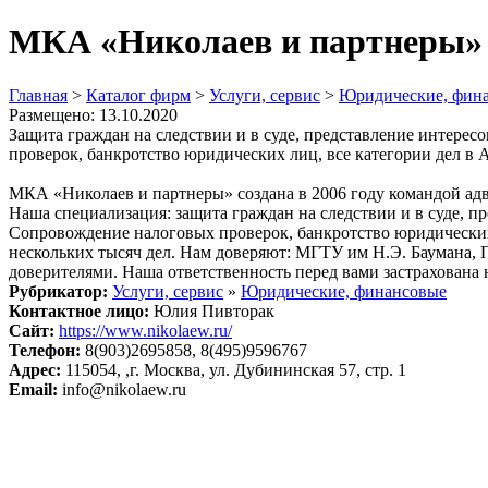
МКА «Николаев и партнеры»
Главная
>
Каталог фирм
>
Услуги, сервис
>
Юридические, фин
Размещено: 13.10.2020
Защита граждан на следствии и в суде, представление интере
проверок, банкротство юридических лиц, все категории дел в 
МКА «Николаев и партнеры» создана в 2006 году командой ад
Наша специализация: защита граждан на следствии и в суде, п
Сопровождение налоговых проверок, банкротство юридических 
нескольких тысяч дел. Нам доверяют: МГТУ им Н.Э. Баумана, 
доверителями. Наша ответственность перед вами застрахована н
Рубрикатор:
Услуги, сервис
»
Юридические, финансовые
Контактное лицо:
Юлия Пивторак
Сайт:
https://www.nikolaew.ru/
Телефон:
8(903)2695858, 8(495)9596767
Адрес:
115054, ,г. Москва, ул. Дубининская 57, стр. 1
Email:
info@nikolaew.ru