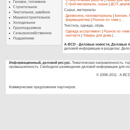
Строительные работы
|
Арматура, кр
Газовое, топливное
Строй-материалы, сырье
|
ДСП, дерев
Строительное
Сырье, материалы
Текстильное, швейное
Древесина, пиломатериалы
|
Бензин, 
Машиностроительное
фармацевтика
|
Разное по теме
|
...
Холодильное
Текстиль, одежда, обувь
Грузоподъемное
Одежда ассортимент
|
Разное по теме
Сельскохозяйственное
скатерти
|
Товары для дома
|
...
Подшипники
A-BCD - Деловые новости, Деловые пр
деловой информации в разделах: Дело
.
Информационный, деловой ресурс.
Тематическая направленность: тор
промышленность. Свободное размещение деловой информации для по
© 2006-2011 - A-BCD
Коммерческие предложения партнеров: