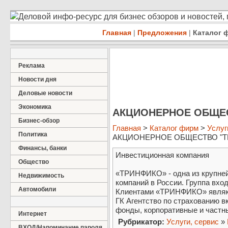
Деловой инфо-ресурс для бизнес обзоров и новостей,
Главная
|
Предложения
|
Каталог 
Реклама
Новости дня
Деловые новости
Экономика
АКЦИОНЕРНОЕ ОБЩЕС
Бизнес-обзор
Главная
>
Каталог фирм
>
Услуг
Политика
АКЦИОНЕРНОЕ ОБЩЕСТВО "Т
Финансы, банки
Инвестиционная компания
Общество
«ТРИНФИКО» - одна из крупне
Недвижимость
компаний в России. Группа вхо
Автомобили
Клиентами «ТРИНФИКО» являют
ГК Агентство по страхованию в
фонды, корпоративные и частн
Интернет
Рубрикатор:
Услуги, сервис
»
ВХОД/Напоминание пароля