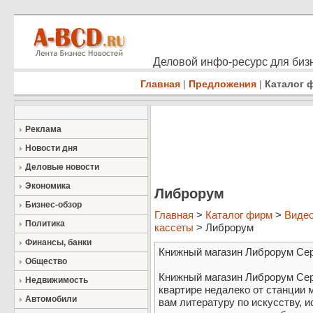
Деловой инфо-ресурс для бизн
Главная
|
Предложения
|
Каталог 
Реклама
Новости дня
Деловые новости
Экономика
Либрорум
Бизнес-обзор
Главная
>
Каталог фирм
>
Видео
Политика
кассеты
> Либрорум
Финансы, банки
Книжный магазин Либрорум Сер
Общество
Книжный магазин Либрорум Сер
Недвижимость
квартире недалеко от станции
Автомобили
вам литературу по искусству, 