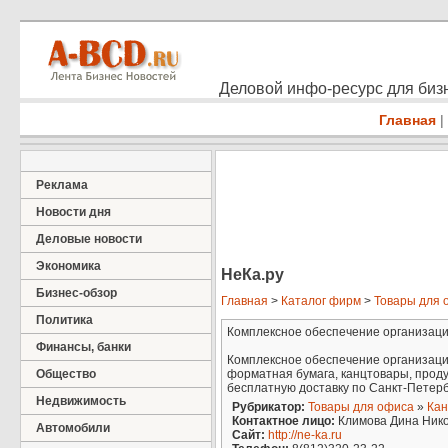
Деловой инфо-ресурс для бизн
Главная
|
Реклама
Новости дня
Деловые новости
Экономика
НеКа.ру
Бизнес-обзор
Главная
>
Каталог фирм
>
Товары для 
Политика
Комплексное обеспечение организац
Финансы, банки
Комплексное обеспечение организаци
Общество
форматная бумага, канцтовары, проду
бесплатную доставку по Санкт-Петерб
Недвижимость
Рубрикатор:
Товары для офиса
»
Кан
Контактное лицо:
Климова Дина Ник
Автомобили
Сайт:
http://ne-ka.ru