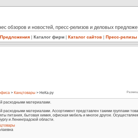
ес обзоров и новостей, пресс-релизов и деловых предлож
Предложения
|
Каталог фирм
|
Каталог сайтов
|
Пресс-релизы
Размещ
офиса
>
Канцтовары
> НеКа.ру
ий расходными материалами.
й расходными материалами. Ассортимент представлен такими группами това
кты питания, бытовая химия, офисная мебель и многое другое. Осуществляе
ургу и Ленинградской области.
цтовары
олаевна