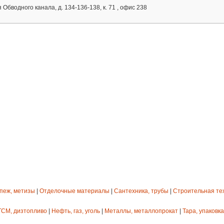
бводного канала, д. 134-136-138, к. 71 , офис 238
епеж, метизы
|
Отделочные материалы
|
Сантехника, трубы
|
Строительная те
ГСМ, дизтопливо
|
Нефть, газ, уголь
|
Металлы, металлопрокат
|
Тара, упаковка