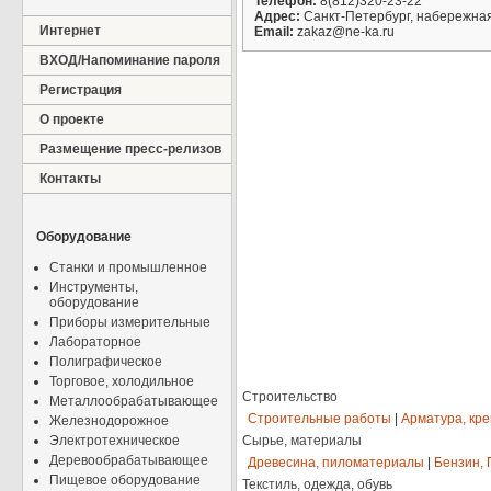
Телефон:
8(812)320-23-22
Адрес:
Санкт-Петербург, набережная О
Интернет
Email:
zakaz@ne-ka.ru
ВХОД/Напоминание пароля
Регистрация
О проекте
Размещение пресс-релизов
Контакты
Оборудование
Станки и промышленное
Инструменты,
оборудование
Приборы измерительные
Лабораторное
Полиграфическое
Торговое, холодильное
Строительство
Металлообрабатывающее
Строительные работы
|
Арматура, кр
Железнодорожное
Электротехническое
Сырье, материалы
Деревообрабатывающее
Древесина, пиломатериалы
|
Бензин, 
Пищевое оборудование
Текстиль, одежда, обувь