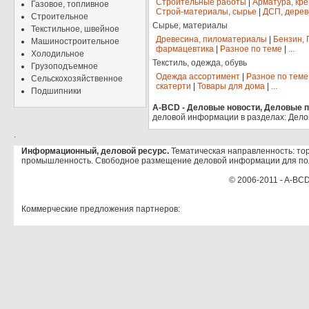
Строительные работы
|
Арматура, кр
Газовое, топливное
Строй-материалы, сырье
|
ДСП, дерев
Строительное
Сырье, материалы
Текстильное, швейное
Древесина, пиломатериалы
|
Бензин, 
Машиностроительное
фармацевтика
|
Разное по теме
|
...
Холодильное
Текстиль, одежда, обувь
Грузоподъемное
Одежда ассортимент
|
Разное по теме
Сельскохозяйственное
скатерти
|
Товары для дома
|
...
Подшипники
A-BCD - Деловые новости, Деловые пр
деловой информации в разделах: Дело
.
Информационный, деловой ресурс.
Тематическая направленность: тор
промышленность. Свободное размещение деловой информации для по
© 2006-2011 - A-BCD
Коммерческие предложения партнеров: