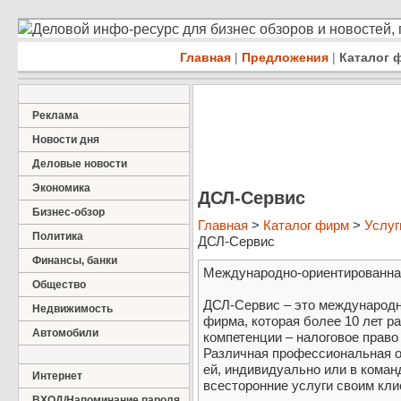
Деловой инфо-ресурс для бизнес обзоров и новостей,
Главная
|
Предложения
|
Каталог 
Реклама
Новости дня
Деловые новости
Экономика
ДСЛ-Сервис
Бизнес-обзор
Главная
>
Каталог фирм
>
Услуг
Политика
ДСЛ-Сервис
Финансы, банки
Международно-ориентированна
Общество
ДСЛ-Сервис – это международ
Недвижимость
фирма, которая более 10 лет р
Автомобили
компетенции – налоговое право
Различная профессиональная о
ей, индивидуально или в коман
Интернет
всесторонние услуги своим кли
ВХОД/Напоминание пароля