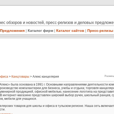
ес обзоров и новостей, пресс-релизов и деловых предлож
Предложения
|
Каталог фирм
|
Каталог сайтов
|
Пресс-релизы
Размещ
офиса
>
Канцтовары
> Алекс канцелярия
Алекс» была основана в 1991 г. Основными направлениями деятельности ко
производство кожгалантереи для бизнеса, учебы и отдыха; торговля канцеляр
сувенирной продукцией, офисной мебелью, нанесение логотипа на представи
 В интернет-магазине представлен широкий выбор ручек, школьный ранцев, 
ев, мебели для учащихся.
елярских товаров для школы и офиса в тульском регионе. Наша сеть включае
сти.