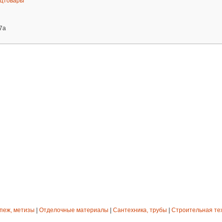
цтовары
47а
епеж, метизы
|
Отделочные материалы
|
Сантехника, трубы
|
Строительная те