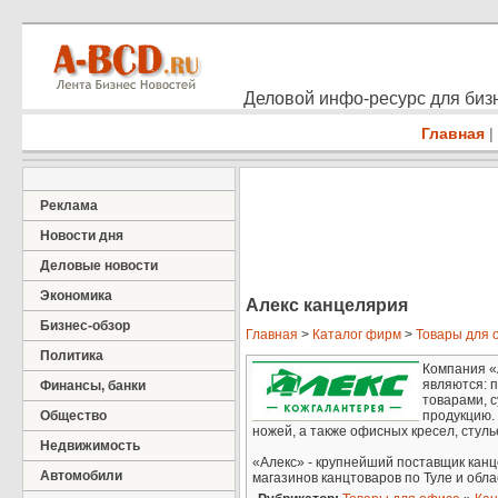
Деловой инфо-ресурс для бизн
Главная
|
Реклама
Новости дня
Деловые новости
Экономика
Алекс канцелярия
Бизнес-обзор
Главная
>
Каталог фирм
>
Товары для 
Политика
Компания «
являются: 
Финансы, банки
товарами, 
Общество
продукцию.
ножей, а также офисных кресел, стуль
Недвижимость
«Алекс» - крупнейший поставщик канц
Автомобили
магазинов канцтоваров по Туле и обла