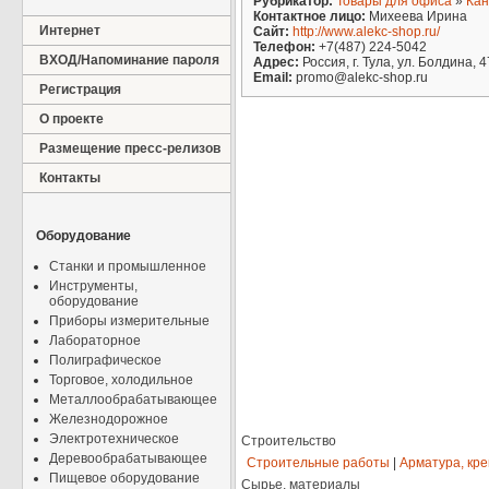
Рубрикатор:
Товары для офиса
»
Кан
Контактное лицо:
Михеева Ирина
Интернет
Сайт:
http://www.alekc-shop.ru/
Телефон:
+7(487) 224-5042
ВХОД/Напоминание пароля
Адрес:
Россия, г. Тула, ул. Болдина, 
Email:
promo@alekc-shop.ru
Регистрация
О проекте
Размещение пресс-релизов
Контакты
Оборудование
Станки и промышленное
Инструменты,
оборудование
Приборы измерительные
Лабораторное
Полиграфическое
Торговое, холодильное
Металлообрабатывающее
Железнодорожное
Электротехническое
Строительство
Деревообрабатывающее
Строительные работы
|
Арматура, кр
Пищевое оборудование
Сырье, материалы