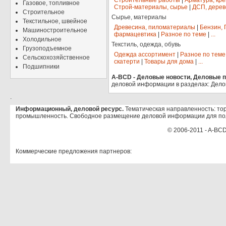
Строительные работы
|
Арматура, кр
Газовое, топливное
Строй-материалы, сырье
|
ДСП, дерев
Строительное
Сырье, материалы
Текстильное, швейное
Древесина, пиломатериалы
|
Бензин, 
Машиностроительное
фармацевтика
|
Разное по теме
|
...
Холодильное
Текстиль, одежда, обувь
Грузоподъемное
Одежда ассортимент
|
Разное по теме
Сельскохозяйственное
скатерти
|
Товары для дома
|
...
Подшипники
A-BCD - Деловые новости, Деловые пр
деловой информации в разделах: Дело
.
Информационный, деловой ресурс.
Тематическая направленность: тор
промышленность. Свободное размещение деловой информации для по
© 2006-2011 - A-BCD
Коммерческие предложения партнеров: