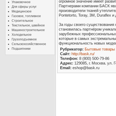
огромное значение имеет разви
Упаковочное
Партнерами компании БАСК яв
Для сферы услуг
производители тканей утеплител
Медицинское
Pontetorto, Toray, 3M, Duraflex и
Газовое, топливное
Строительное
За годы своего существования
Текстильное, швейное
становилась партнёром уникаль
Машиностроительное
зарубежных профессиональных
Холодильное
которые в самых экстремальны
Грузоподъемное
функциональность новых моде
Сельскохозяйственное
Подшипники
Рубрикатор:
Бытовые товары
Сайт:
http://bask.ru/
Телефон:
8 (800) 500-79-86
Адрес:
129085, г. Москва. ул. Г
Email:
eshop@bask.ru