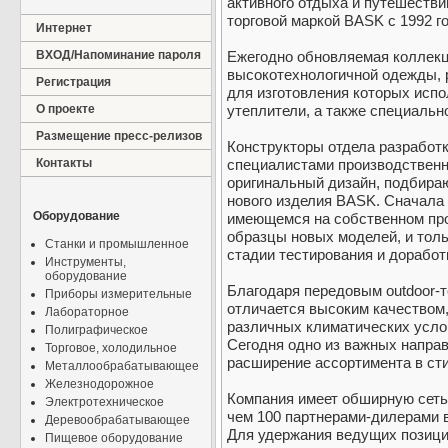
активного отдыха и путешестви
торговой маркой BASK с 1992 го
Интернет
ВХОД/Напоминание пароля
Ежегодно обновляемая коллекц
высокотехнологичной одежды, 
Регистрация
для изготовления которых исп
О проекте
утеплители, а также специальн
Размещение пресс-релизов
Конструкторы отдела разработ
Контакты
специалистами производственно
оригинальный дизайн, подбираю
нового изделия BASK. Сначала
Оборудование
имеющемся на собственном пр
образцы новых моделей, и толь
Станки и промышленное
стадии тестирования и доработ
Инструменты,
оборудование
Благодаря передовым outdoor-
Приборы измерительные
отличается высоким качеством
Лабораторное
различных климатических усло
Полиграфическое
Сегодня одно из важных напра
Торговое, холодильное
расширение ассортимента в стиле
Металлообрабатывающее
Железнодорожное
Компания имеет обширную сеть
Электротехническое
чем 100 партнерами-дилерами в
Деревообрабатывающее
Для удержания ведущих позици
Пищевое оборудование