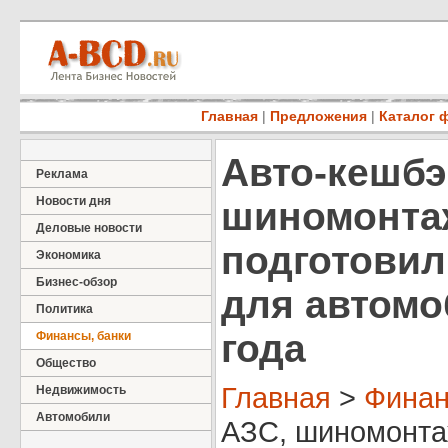
Главная
|
Предложения
|
Каталог 
Авто-кешбэ
Реклама
Новости дня
шиномонтаж
Деловые новости
подготовил
Экономика
Бизнес-обзор
для автомо
Политика
года
Финансы, банки
Общество
Главная
>
Финан
Недвижимость
Автомобили
АЗС, шиномонтаж