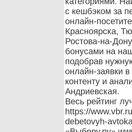
категориями. На
с кешбэком за 
онлайн-посетите
Красноярска, Т
Ростова-на-Дону
бонусами на на
подобрав нужну
онлайн-заявки в
контенту и анал
Андриевская.
Весь рейтинг лу
https://www.vbr.r
debetovyh-avtoka
«Выберу.ру» www