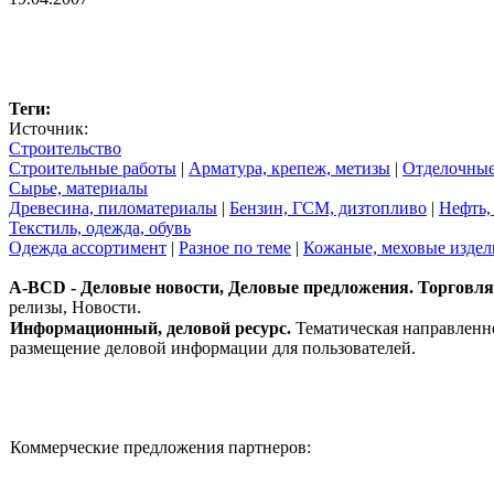
Теги:
Источник:
Строительство
Строительные работы
|
Арматура, крепеж, метизы
|
Отделочные
Сырье, материалы
Древесина, пиломатериалы
|
Бензин, ГСМ, дизтопливо
|
Нефть, 
Текстиль, одежда, обувь
Одежда ассортимент
|
Разное по теме
|
Кожаные, меховые издел
A-BCD - Деловые новости, Деловые предложения. Торговля, 
релизы, Новости.
Информационный, деловой ресурс.
Тематическая направленно
размещение деловой информации для пользователей.
Коммерческие предложения партнеров: