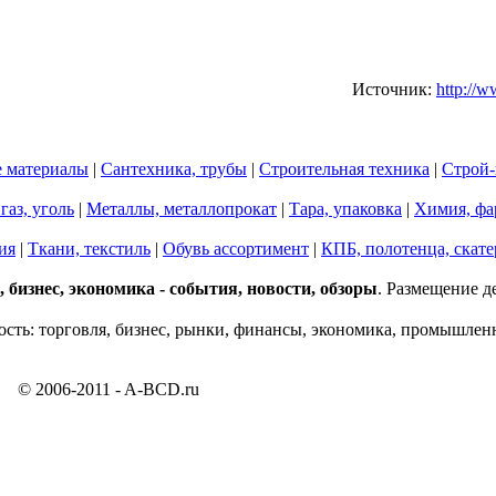
Источник:
http://ww
 материалы
|
Сантехника, трубы
|
Строительная техника
|
Строй-
газ, уголь
|
Металлы, металлопрокат
|
Тара, упаковка
|
Химия, фа
ия
|
Ткани, текстиль
|
Обувь ассортимент
|
КПБ, полотенца, скате
бизнес, экономика - события, новости, обзоры
. Размещение д
сть: торговля, бизнес, рынки, финансы, экономика, промышлен
© 2006-2011 - A-BCD.ru