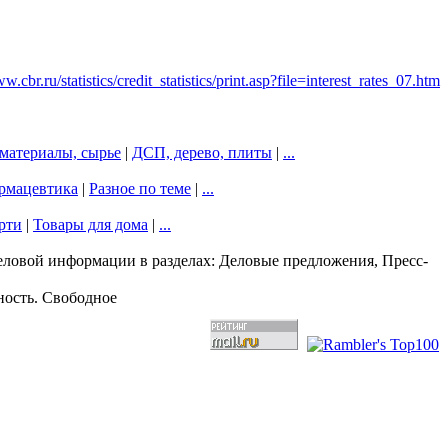
w.cbr.ru/statistics/credit_statistics/print.asp?file=interest_rates_07.htm
материалы, сырье
|
ДСП, дерево, плиты
|
...
рмацевтика
|
Разное по теме
|
...
рти
|
Товары для дома
|
...
еловой информации в разделах: Деловые предложения, Пресс-
ность. Свободное