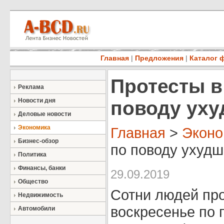
Главная
|
Предложения
|
Каталог 
Протесты в
Реклама
Новости дня
поводу уху
Деловые новости
Экономика
Главная
>
Эконо
Бизнес-обзор
по поводу ухудш
Политика
Финансы, банки
29.09.2019
Общество
Сотни людей про
Недвижимость
воскресенье по 
Автомобили