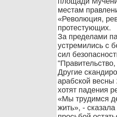
площади Мученик
местам правлени
«Революция, рев
протестующих.
За пределами п
устремились с б
сил безопасност
"Правительство, 
Другие скандир
арабской весны 
хотят падения р
«Мы трудимся де
жить», - сказал
просьбой остать