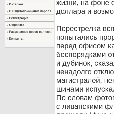
жизни, на фоне 
Интернет
доллара и возм
ВХОД/Напоминание пароля
Регистрация
О проекте
Перестрелка вс
Размещение пресс-релизов
попытались прор
Контакты
перед офисом ка
беспорядками о
и дубинок, сказ
ненадолго отклю
магистралей, не
шинами испуска
По словам фотог
с ливанскими фл