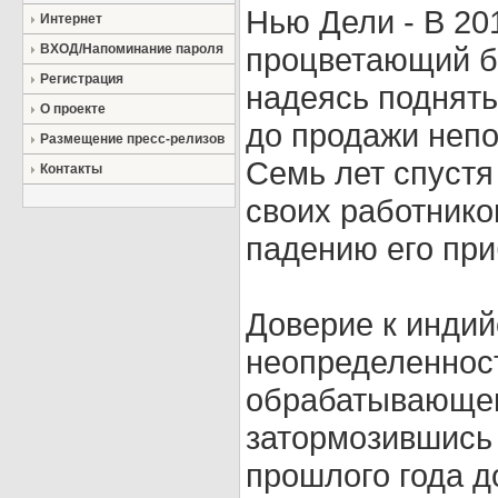
Нью Дели - В 20
Интернет
ВХОД/Напоминание пароля
процветающий би
Регистрация
надеясь поднят
О проекте
до продажи непо
Размещение пресс-релизов
Семь лет спустя
Контакты
своих работнико
падению его пр
Доверие к индий
неопределенност
обрабатывающего
затормозившись 
прошлого года д