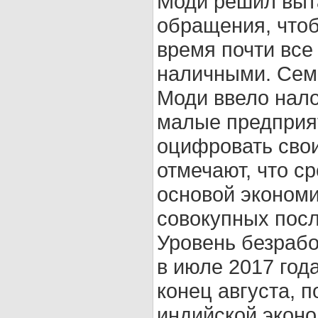
Моди решил выт
обращения, чтоб
время почти все
наличными. Сем
Моди ввело нало
малые предприят
оцифровать сво
отмечают, что с
основой экономи
совокупных пос
Уровень безрабо
в июле 2017 год
конец августа, 
индийской эконо