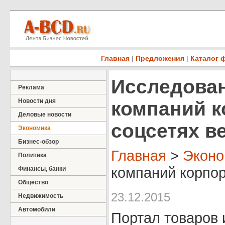
Главная
|
Предложения
|
Каталог 
Исследован
Реклама
Новости дня
компаний к
Деловые новости
соцсетях в
Экономика
Бизнес-обзор
Главная
>
Эконо
Политика
компаний корпор
Финансы, банки
Общество
23.12.2015
Недвижимость
Автомобили
Портал товаров 