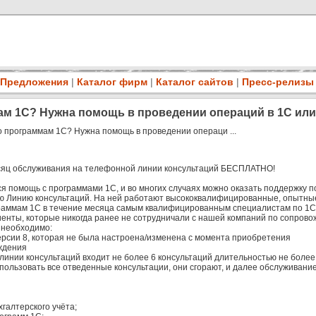
Предложения
|
Каталог фирм
|
Каталог сайтов
|
Пресс-релизы
м 1С? Нужна помощь в проведении операций в 1С или
о программам 1С? Нужна помощь в проведении операци ...
сяц обслуживания на телефонной линии консультаций БЕСПЛАТНО!
тся помощь с программами 1С, и во многих случаях можно оказать поддержку 
ю Линию консультаций. На ней работают высококвалифицированные, опытны
раммам 1С в течение месяца самым квалифицированным специалистам по 1С
клиенты, которые никогда ранее не сотрудничали с нашей компаний по сопров
и необходимо:
ерсии 8, которая не была настроена/изменена с момента приобретения
ждения
инии консультаций входит не более 6 консультаций длительностью не более 
пользовать все отведенные консультации, они сгорают, и далее обслуживание
галтерского учёта;