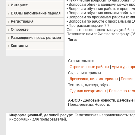
• Технические вопросы по настройке п
• Вопросам обмена данными между пр
Интернет
• Вопросам обучения работе в програм
• Вопросам обучения навыкам работы 
ВХОД/Напоминание пароля
• Вопросам по проблемам работы комп
Регистрация
• Вопросам по работе с программами 
• Программам версии 7.7
О проекте
Спешите воспользоваться услугой бес
Позвоните нам сейчас по телефону: (35
Размещение пресс-релизов
Теги:
Контакты
Строительство
Строительные работы
|
Арматура, кр
Сырье, материалы
Древесина, пиломатериалы
|
Бензин,
Текстиль, одежда, обувь
Одежда ассортимент
|
Разное по тем
A-BCD - Деловые новости, Деловые п
Пресс-релизы, Новости.
Информационный, деловой ресурс.
Тематическая направленность: то
информации для пользователей.