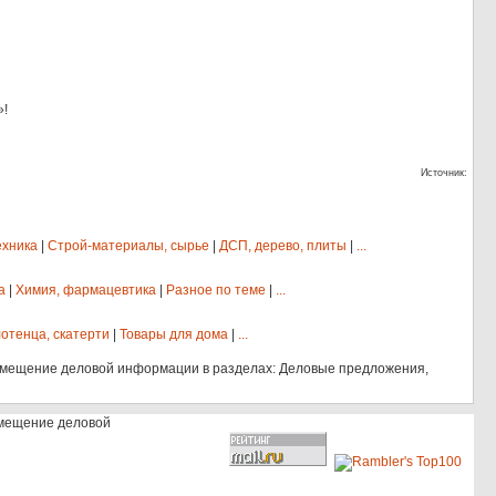
»!
Источник:
ехника
|
Строй-материалы, сырье
|
ДСП, дерево, плиты
|
...
а
|
Химия, фармацевтика
|
Разное по теме
|
...
отенца, скатерти
|
Товары для дома
|
...
змещение деловой информации в разделах: Деловые предложения,
змещение деловой