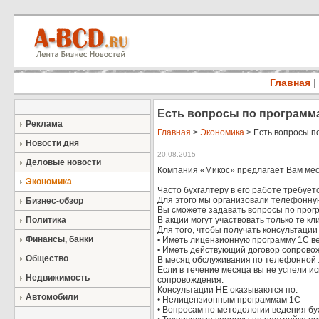
Главная
|
Есть вопросы по программа
Реклама
Главная
>
Экономика
> Есть вопросы п
Новости дня
20.08.2015
Деловые новости
Компания «Микос» предлагает Вам ме
Экономика
Часто бухгалтеру в его работе требуе
Для этого мы организовали телефонну
Бизнес-обзор
Вы сможете задавать вопросы по прог
Политика
В акции могут участвовать только те 
Для того, чтобы получать консультаци
Финансы, банки
• Иметь лицензионную программу 1С в
• Иметь действующий договор сопрово
Общество
В месяц обслуживания по телефонной л
Если в течение месяца вы не успели ис
Недвижимость
сопровождения.
Консультации НЕ оказываются по:
Автомобили
• Нелицензионным программам 1С
• Вопросам по методологии ведения бух