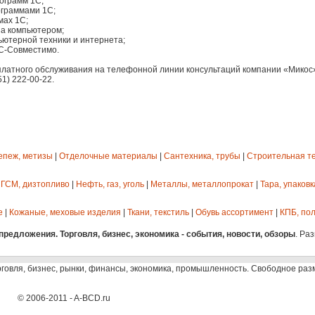
рограмм 1С;
ограммами 1С;
мах 1С;
за компьютером;
ьютерной техники и интернета;
1С-Совместимо.
платного обслуживания на телефонной линии консультаций компании «Микос
1) 222-00-22.
епеж, метизы
|
Отделочные материалы
|
Сантехника, трубы
|
Строительная т
 ГСМ, дизтопливо
|
Нефть, газ, уголь
|
Металлы, металлопрокат
|
Тара, упаковк
е
|
Кожаные, меховые изделия
|
Ткани, текстиль
|
Обувь ассортимент
|
КПБ, пол
редложения. Торговля, бизнес, экономика - события, новости, обзоры
. Ра
рговля, бизнес, рынки, финансы, экономика, промышленность. Свободное ра
© 2006-2011 - A-BCD.ru