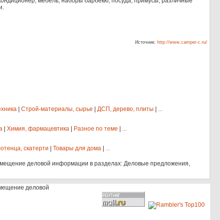
кондиционер, мебель, наборы барбекю, посуда, примусы, различные
и.
Источник:
http://www.camper-c.ru/
ехника
|
Строй-материалы, сырье
|
ДСП, дерево, плиты
|
...
а
|
Химия, фармацевтика
|
Разное по теме
|
...
отенца, скатерти
|
Товары для дома
|
...
змещение деловой информации в разделах: Деловые предложения,
змещение деловой