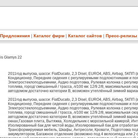
Предложения
|
Каталог фирм
|
Каталог сайтов
|
Пресс-релизы
is Glamys 22
2011год выпуска, шасси: FiatDucato, 2,3 Disel, EURO4, ABS, Airbag, 5КП
Кондиционер, Передние сидения с регулируемыми подлокотниками и по
Электростеклоподъемники, Аудио подготовка, Рулевая колонка с регу
топлива, город/ смешанный / трасса, л/100 км: 12/9.2/8, максимальная ск
автодомом достаточно категории В, возможен утеплённый зимний вариа
2011год выпуска, шасси: FiatDucato, 2,3 Disel, EURO4, ABS, Airbag, 5КП
Кондиционер, Передние сидения с регулируемыми подлокотниками и по
Электростеклоподъемники, Аудио подготовка, Рулевая колонка с регу
топлива, город/ смешанный / трасса, л/100 км: 12/9.2/8, максимальная ск
автодомом достаточно категории В, возможен утеплённый зимний вари
окнах,Газовая плита, Вытяжка, Холодильник с морозильной камерой, Инт
Изолированный бак для чистой воды, Изолированный бак для отработан
Трансформируемая мебель, Шкафы, Антресоли, Кровати, Подготовка под
аккумулятором, Багажное отделение (возможно под 4 велосипеда или 2 с