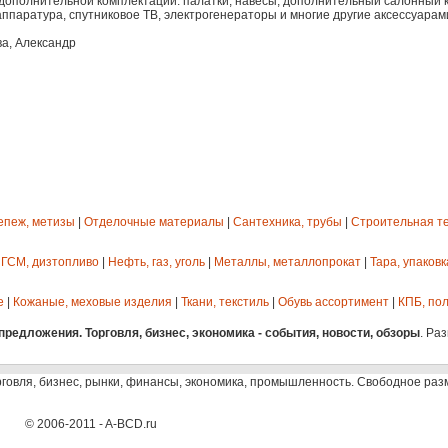
 дополнительной комплектации: палатки, навесы, дополнительный салонный 
аппаратура, спутниковое ТВ, электрогенераторы и многие другие аксессуарам
ва, Александр
епеж, метизы
|
Отделочные материалы
|
Сантехника, трубы
|
Строительная т
 ГСМ, дизтопливо
|
Нефть, газ, уголь
|
Металлы, металлопрокат
|
Тара, упаковк
е
|
Кожаные, меховые изделия
|
Ткани, текстиль
|
Обувь ассортимент
|
КПБ, пол
редложения. Торговля, бизнес, экономика - события, новости, обзоры
. Ра
рговля, бизнес, рынки, финансы, экономика, промышленность. Свободное ра
© 2006-2011 - A-BCD.ru