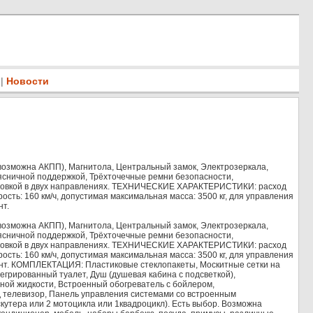
|
Новости
П (возможна АКПП), Магнитола, Центральный замок, Электрозеркала,
ясничной поддержкой, Трёхточечные ремни безопасности,
лировкой в двух направлениях. ТЕХНИЧЕСКИЕ ХАРАКТЕРИСТИКИ: расход
орость: 160 км/ч, допустимая максимальная масса: 3500 кг, для управления
нт.
П (возможна АКПП), Магнитола, Центральный замок, Электрозеркала,
ясничной поддержкой, Трёхточечные ремни безопасности,
лировкой в двух направлениях. ТЕХНИЧЕСКИЕ ХАРАКТЕРИСТИКИ: расход
орость: 160 км/ч, допустимая максимальная масса: 3500 кг, для управления
ант. КОМПЛЕКТАЦИЯ: Пластиковые стеклопакеты, Москитные сетки на
егрированный туалет, Душ (душевая кабина с подсветкой),
ной жидкости, Встроенный обогреватель с бойлером,
 телевизор, Панель управления системами со встроенным
кутера или 2 мотоцикла или 1квадроцикл). Есть выбор. Возможна