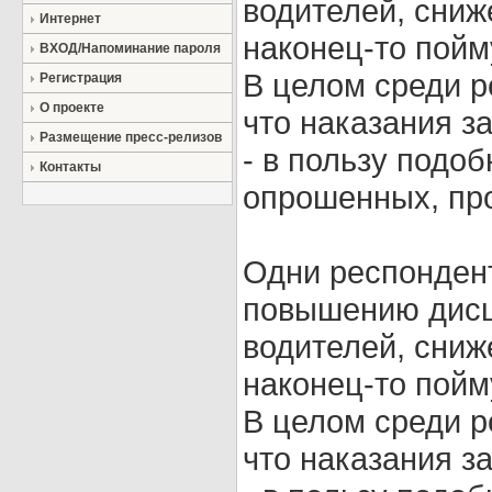
водителей, сниж
Интернет
наконец-то пойму
ВХОД/Напоминание пароля
В целом среди р
Регистрация
О проекте
что наказания з
Размещение пресс-релизов
- в пользу подо
Контакты
опрошенных, про
Одни респондент
повышению дисц
водителей, сниж
наконец-то пойму
В целом среди р
что наказания з