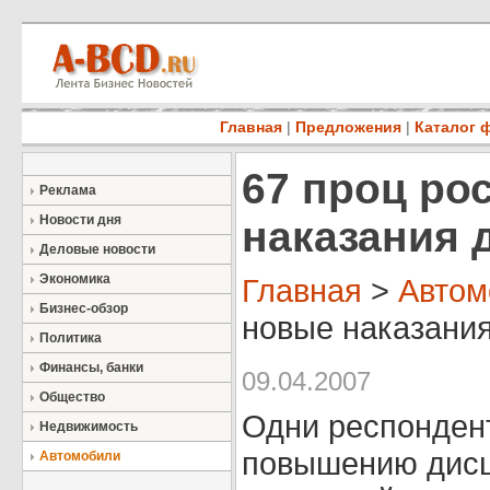
Главная
|
Предложения
|
Каталог 
67 проц ро
Реклама
Новости дня
наказания 
Деловые новости
Экономика
Главная
>
Автом
Бизнес-обзор
новые наказания
Политика
Финансы, банки
09.04.2007
Общество
Одни респондент
Недвижимость
повышению дисц
Автомобили