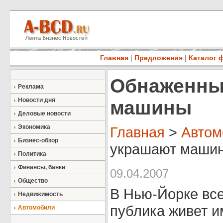
Главная
|
Предложения
|
Каталог 
Обнаженны
Реклама
Новости дня
машины
Деловые новости
Экономика
Главная
>
Автом
Бизнес-обзор
украшают машины
Политика
Финансы, банки
09.04.2007
Общество
В Нью-Йорке все
Недвижимость
публика живет и
Автомобили