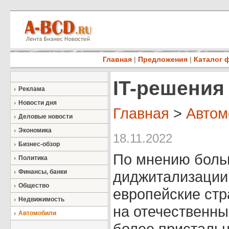
Главная
|
Предложения
|
Каталог 
IT-решения
Реклама
Новости дня
Главная
>
Автом
Деловые новости
Экономика
18.11.2022
Бизнес-обзор
По мнению больш
Политика
Финансы, банки
диджитализации
Общество
европейские стр
Недвижимость
на отечественны
Автомобили
более пристальн